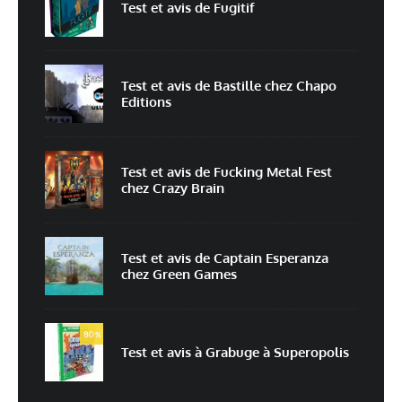
Test et avis de Fugitif
E-mail
*
Site web
Test et avis de Bastille chez Chapo
Editions
Enregistrer mon nom, mon e-mail et mon site dans le navigateur pour
mon prochain commentaire.
Prévenez-moi de tous les nouveaux commentaires par e-mail.
Test et avis de Fucking Metal Fest
chez Crazy Brain
Prévenez-moi de tous les nouveaux articles par e-mail.
Test et avis de Captain Esperanza
chez Green Games
En savoir
plus sur la façon dont les données de vos commentaires sont
80
%
traitées
Test et avis à Grabuge à Superopolis