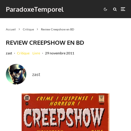
ParadoxeTemporel
Accueil
Critique
Review Creepshow en BD
REVIEW CREEPSHOW EN BD
zast
·
Critique
Livre
·
29 novembre 2011
zast