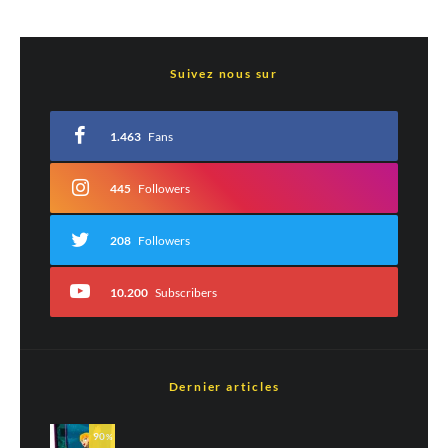
Laisser un commentaire
Suivez nous sur
Votre adresse e-mail ne sera pas publiée.
Les champs obligatoires sont indiqués
avec
*
1.463
Fans
Commentaire
*
445
Followers
208
Followers
10.200
Subscribers
Dernier articles
Nom
*
90
%