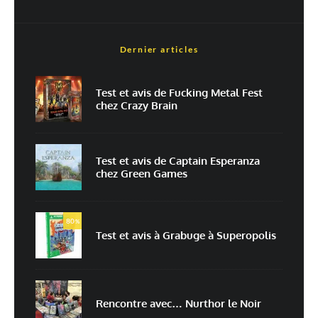
Dernier articles
Test et avis de Fucking Metal Fest
chez Crazy Brain
Nom
*
Test et avis de Captain Esperanza
chez Green Games
E-mail
*
Site web
80
%
Test et avis à Grabuge à Superopolis
Enregistrer mon nom, mon e-mail et mon site dans le navigateur pour
mon prochain commentaire.
Rencontre avec… Nurthor le Noir