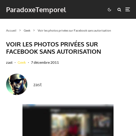
ParadoxeTemporel
Accueil
Geek
Voir les photos privées sur Facebook sans autorisation
VOIR LES PHOTOS PRIVÉES SUR
FACEBOOK SANS AUTORISATION
zast
·
Geek
·
7 décembre 2011
zast