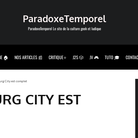
ParadoxeTemporel
ParadoxeTemporel Le site de la culture geek et ludique
E 🏠
NOS ARTICLES 📰
CRITIQUE⭐
J2S 🎲
JV 🎮
TUTO 🎓
CONTAC
g City est complet
RG CITY EST