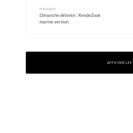
Précédent
Dimanche détente : RendeZook
marine version
AFFICHER LES
Laisser un commentaire
Votre adresse e-mail ne sera pas publiée.
Les champs obligatoires sont
Commentaire
*