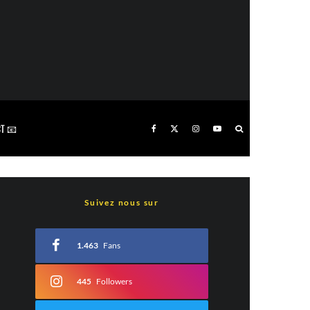
T 📧
Suivez nous sur
1.463
Fans
445
Followers