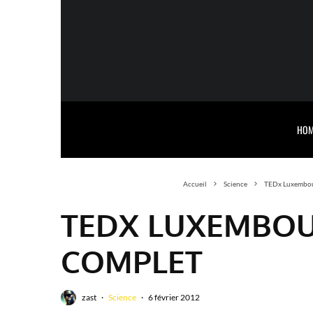
HOM
Accueil
Science
TEDx Luxembour
TEDX LUXEMBOU
COMPLET
zast
·
Science
·
6 février 2012