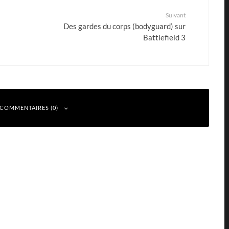
Suivant
Des gardes du corps (bodyguard) sur
Battlefield 3
 COMMENTAIRES (0)
 indiqués avec
*