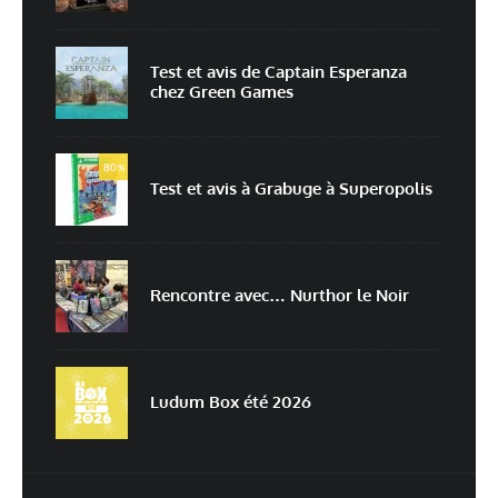
Test et avis de Captain Esperanza
chez Green Games
Enregistrer mon nom, mon e-mail et mon site dans le navigateur pour
mon prochain commentaire.
80
Prévenez-moi de tous les nouveaux commentaires par e-mail.
%
Test et avis à Grabuge à Superopolis
Prévenez-moi de tous les nouveaux articles par e-mail.
Rencontre avec… Nurthor le Noir
En savoir
plus sur la façon dont les données de vos commentaires sont
traitées
Ludum Box été 2026