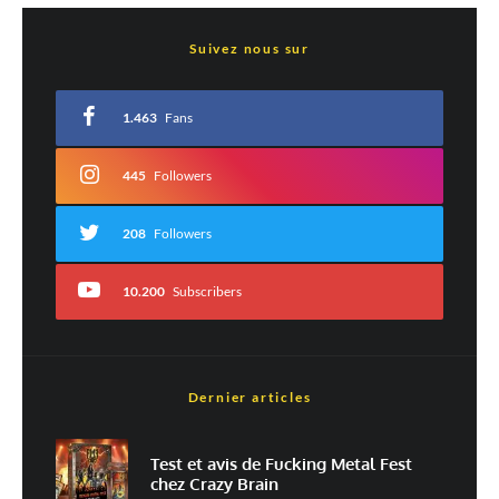
Laisser un commentaire
Suivez nous sur
Votre adresse e-mail ne sera pas publiée.
Les champs obligatoires sont indiqués
avec
*
1.463
Fans
Commentaire
*
445
Followers
208
Followers
10.200
Subscribers
Dernier articles
Nom
*
Test et avis de Fucking Metal Fest
chez Crazy Brain
E-mail
*
Site web