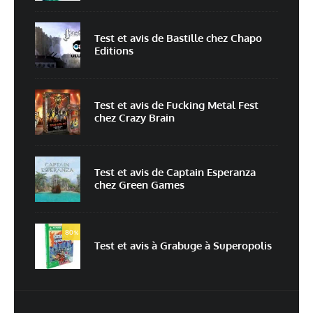
Test et avis de Bastille chez Chapo
Laisser un commentaire
Editions
Votre adresse e-mail ne sera pas publiée.
Les champs obligatoires sont indiqués
avec
*
Test et avis de Fucking Metal Fest
chez Crazy Brain
Commentaire
*
Test et avis de Captain Esperanza
chez Green Games
80
%
Test et avis à Grabuge à Superopolis
Nom
*