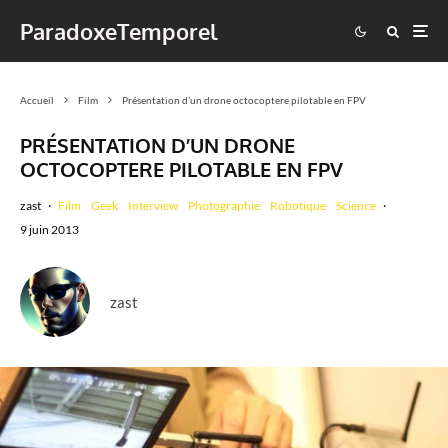
ParadoxeTemporel
Accueil
Film
Présentation d’un drone octocoptere pilotable en FPV
PRÉSENTATION D’UN DRONE
OCTOCOPTERE PILOTABLE EN FPV
zast
·
Film
Geek
Interview
Photographie
Robotique
Science
·
9 juin 2013
zast