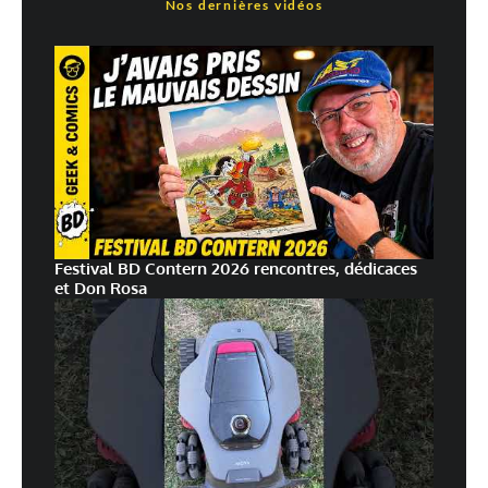
Nos dernières vidéos
E-mail
*
Site web
Enregistrer mon nom, mon e-mail et mon site dans le navigateur pour
mon prochain commentaire.
Prévenez-moi de tous les nouveaux commentaires par e-mail.
Prévenez-moi de tous les nouveaux articles par e-mail.
Festival BD Contern 2026 rencontres, dédicaces
et Don Rosa
En savoir
plus sur la façon dont les données de vos commentaires sont
traitées