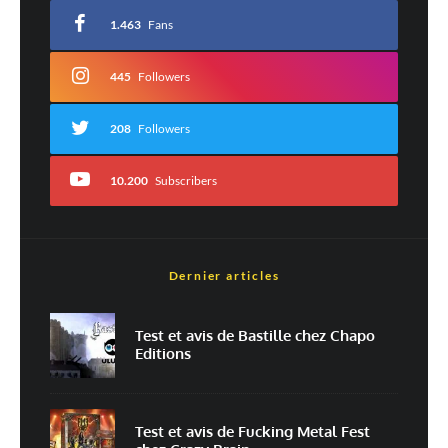
avec
*
1.463
Fans
Commentaire
*
445
Followers
208
Followers
10.200
Subscribers
Dernier articles
Nom
*
Test et avis de Bastille chez Chapo
Editions
E-mail
*
Site web
Test et avis de Fucking Metal Fest