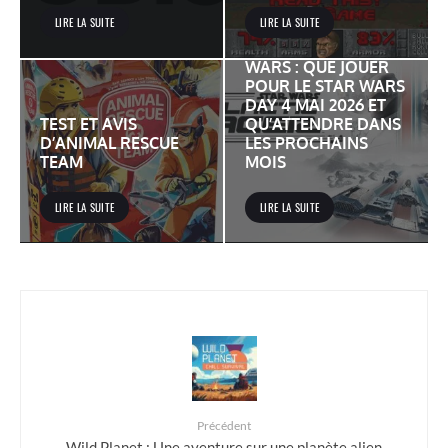
LIRE LA SUITE
LIRE LA SUITE
JEUX VIDÉO STAR
WARS : QUE JOUER
POUR LE STAR WARS
DAY 4 MAI 2026 ET
TEST ET AVIS
QU’ATTENDRE DANS
D’ANIMAL RESCUE
LES PROCHAINS
TEAM
MOIS
LIRE LA SUITE
LIRE LA SUITE
Précédent
Wild Planet : Une aventure sur une planète alien