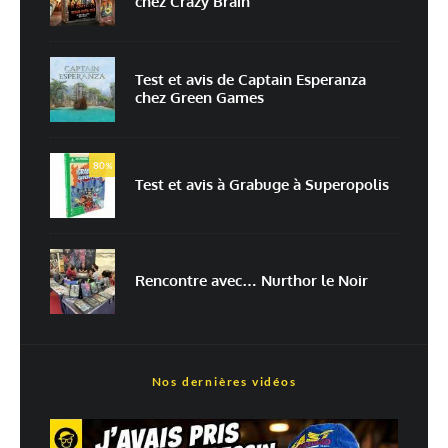
chez Crazy Brain
Enregistrer mon nom, mon e-mail et mon site dans le navigateur pour
mon prochain commentaire.
Prévenez-moi de tous les nouveaux commentaires par e-mail.
Test et avis de Captain Esperanza
chez Green Games
Prévenez-moi de tous les nouveaux articles par e-mail.
80
%
Test et avis à Grabuge à Superopolis
En savoir
plus sur la façon dont les données de vos commentaires sont
traitées
Rencontre avec… Nurthor le Noir
Nos dernières vidéos