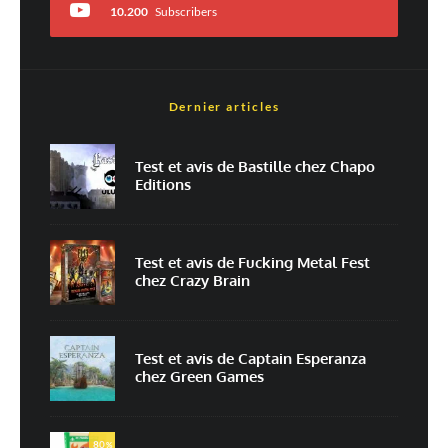
10.200
Subscribers
Dernier articles
Est-ce une évaluation?
Non
Oui
Test et avis de Bastille chez Chapo
Editions
Nom
*
Test et avis de Fucking Metal Fest
chez Crazy Brain
E-mail
*
Site web
Test et avis de Captain Esperanza
chez Green Games
Enregistrer mon nom, mon e-mail et mon site dans le navigateur pour
mon prochain commentaire.
Prévenez-moi de tous les nouveaux commentaires par e-mail.
80
%