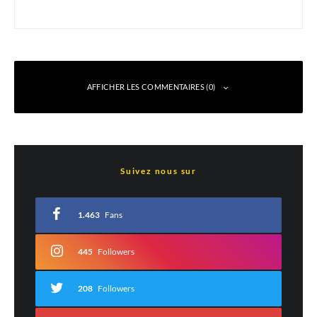
AFFICHER LES COMMENTAIRES (0)
Laisser un commentaire
Suivez nous sur
Votre adresse e-mail ne sera pas publiée.
Les champs obligatoires sont indiqués
avec
*
1.463
Fans
Commentaire
*
445
Followers
208
Followers