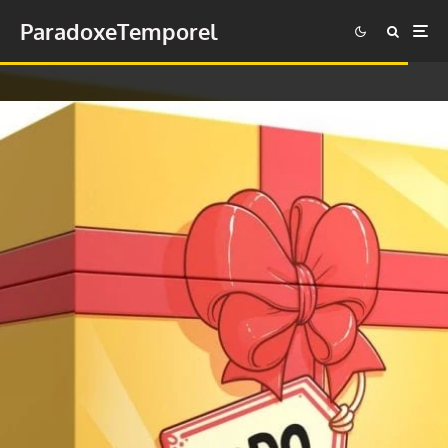
ParadoxeTemporel