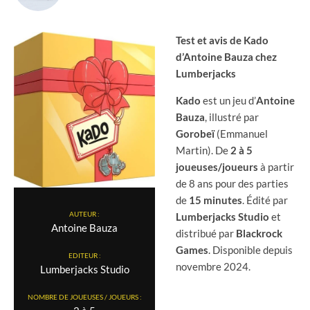
Test et avis de Kado
d’Antoine Bauza chez
Lumberjacks
Kado
est un jeu d’
Antoine
Bauza
, illustré par
Gorobeï
(Emmanuel
Martin). De
2 à 5
joueuses/joueurs
à partir
de 8 ans pour des parties
de
15 minutes
. Édité par
AUTEUR :
Lumberjacks
Studio
et
Antoine Bauza
distribué par
Blackrock
Games
. Disponible depuis
EDITEUR :
novembre 2024.
Lumberjacks Studio
NOMBRE DE JOUEUSES / JOUEURS :