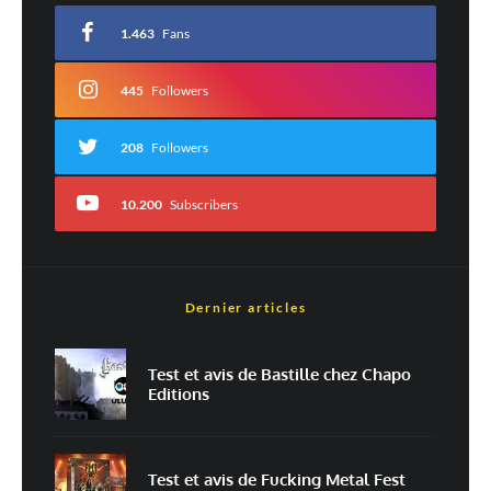
avec
*
1.463
Fans
Commentaire
*
445
Followers
208
Followers
10.200
Subscribers
Dernier articles
Nom
*
Test et avis de Bastille chez Chapo
Editions
E-mail
*
Site web
Test et avis de Fucking Metal Fest