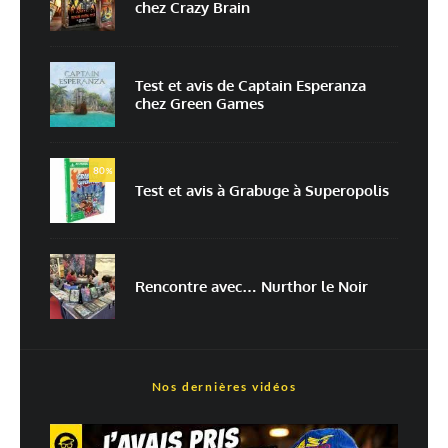
chez Crazy Brain
Enregistrer mon nom, mon e-mail et mon site dans le navigateur pour
mon prochain commentaire.
Prévenez-moi de tous les nouveaux commentaires par e-mail.
Test et avis de Captain Esperanza
chez Green Games
Prévenez-moi de tous les nouveaux articles par e-mail.
80
%
Test et avis à Grabuge à Superopolis
En savoir
plus sur la façon dont les données de vos commentaires sont
traitées
Rencontre avec… Nurthor le Noir
Nos dernières vidéos