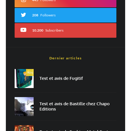
208
Followers
10.200
Subscribers
Dernier articles
Nom
*
90
%
Test et avis de Fugitif
E-mail
*
Site web
Test et avis de Bastille chez Chapo
Editions
Enregistrer mon nom, mon e-mail et mon site dans le navigateur pour
mon prochain commentaire.
Prévenez-moi de tous les nouveaux commentaires par e-mail.