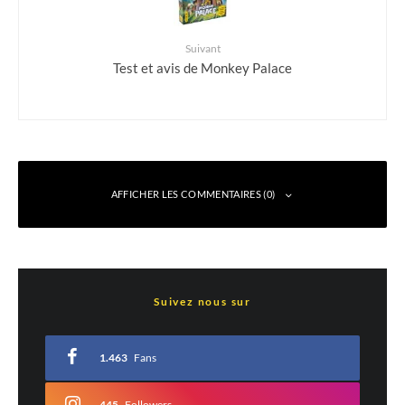
Suivant
Test et avis de Monkey Palace
AFFICHER LES COMMENTAIRES (0)
Laisser un commentaire
Suivez nous sur
Votre adresse e-mail ne sera pas publiée.
Les champs obligatoires sont indiqués
avec
*
1.463
Fans
Commentaire
*
445
Followers