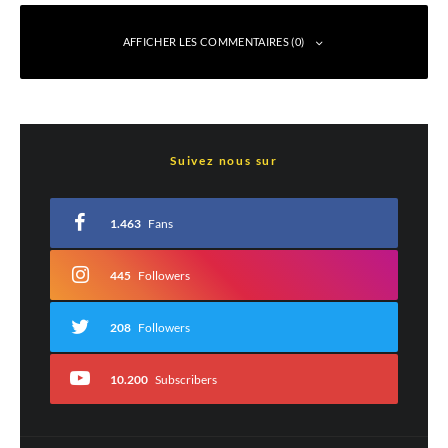
AFFICHER LES COMMENTAIRES (0)
Laisser un commentaire
Suivez nous sur
Votre adresse e-mail ne sera pas publiée.
Les champs obligatoires sont indiqués
avec
*
1.463
Fans
Commentaire
*
445
Followers
208
Followers
10.200
Subscribers