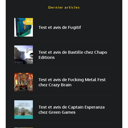
Dernier articles
Nom
*
90
%
Test et avis de Fugitif
E-mail
*
Site web
Test et avis de Bastille chez Chapo
Editions
Enregistrer mon nom, mon e-mail et mon site dans le navigateur pour
mon prochain commentaire.
Prévenez-moi de tous les nouveaux commentaires par e-mail.
Test et avis de Fucking Metal Fest
chez Crazy Brain
Prévenez-moi de tous les nouveaux articles par e-mail.
Test et avis de Captain Esperanza
chez Green Games
En savoir
plus sur la façon dont les données de vos commentaires sont