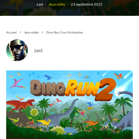
zast
·
Jeux vidéo
·
23 septembre 2025
Accueil
Jeux vidéo
Dino Run 2 sur Kickstarter
zast