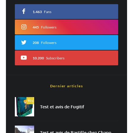
Votre adresse e-mail ne sera pas publiée.
Les champs obligatoires sont indiqués
avec
*
1.463
Fans
Commentaire
*
445
Followers
208
Followers
10.200
Subscribers
Dernier articles
Nom
*
90
%
Test et avis de Fugitif
E-mail
*
Site web
Test et avis de Bastille chez Chapo