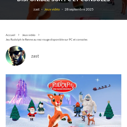
zast
·
Jeux vidéo
·
28 septembre 2025
Accueil
Jeux vidéo
Jeu Rudolph le Renne au nez rouge disponible sur PC et consoles
zast