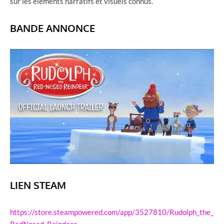
sur les éléments narratifs et visuels connus.
BANDE ANNONCE
LIEN STEAM
https://store.steampowered.com/app/3527810/Rudolph_the_
RedNosed_Reindeer