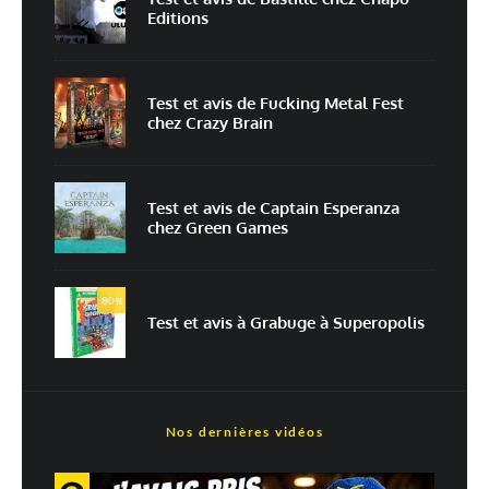
Editions
Enregistrer mon nom, mon e-mail et mon site dans le navigateur pour
mon prochain commentaire.
Prévenez-moi de tous les nouveaux commentaires par e-mail.
Test et avis de Fucking Metal Fest
chez Crazy Brain
Prévenez-moi de tous les nouveaux articles par e-mail.
Test et avis de Captain Esperanza
chez Green Games
En savoir
plus sur la façon dont les données de vos commentaires sont
80
%
traitées
Test et avis à Grabuge à Superopolis
Nos dernières vidéos