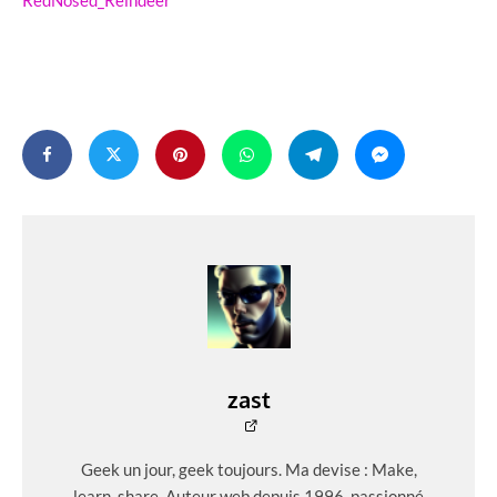
zast
Geek un jour, geek toujours. Ma devise : Make,
learn, share. Auteur web depuis 1996, passionné