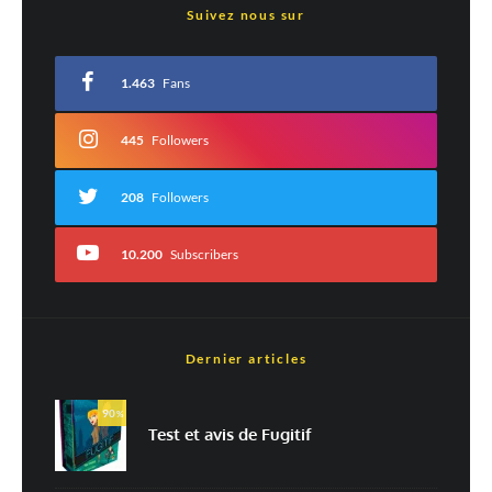
Suivez nous sur
Votre adresse e-mail ne sera pas publiée.
Les champs obligatoires sont indiqués
avec
*
1.463
Fans
Commentaire
*
445
Followers
208
Followers
10.200
Subscribers
Dernier articles
Nom
*
90
%
Test et avis de Fugitif
E-mail
*
Site web