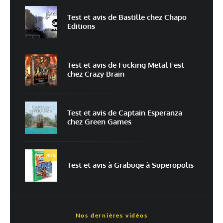
Test et avis de Bastille chez Chapo
Editions
Enregistrer mon nom, mon e-mail et mon site dans le navigateur pour
mon prochain commentaire.
Prévenez-moi de tous les nouveaux commentaires par e-mail.
Test et avis de Fucking Metal Fest
chez Crazy Brain
Prévenez-moi de tous les nouveaux articles par e-mail.
Test et avis de Captain Esperanza
chez Green Games
En savoir
plus sur la façon dont les données de vos commentaires sont
80
%
traitées
Test et avis à Grabuge à Superopolis
Nos dernières vidéos