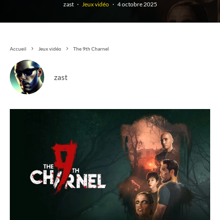
zast
·
Jeux vidéo
·
4 octobre 2025
Accueil
Jeux vidéo
The 9th Charnel
zast