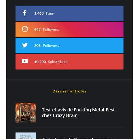
Votre adresse e-mail ne sera pas publiée.
Les champs obligatoires sont indiqués
avec
*
1.463
Fans
Commentaire
*
445
Followers
208
Followers
10.200
Subscribers
Dernier articles
Nom
*
Test et avis de Fucking Metal Fest
chez Crazy Brain
E-mail
*
Site web