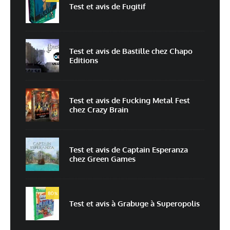
Test et avis de Fugitif
E-mail
*
Site web
Test et avis de Bastille chez Chapo
Editions
Enregistrer mon nom, mon e-mail et mon site dans le navigateur pour
mon prochain commentaire.
Prévenez-moi de tous les nouveaux commentaires par e-mail.
Test et avis de Fucking Metal Fest
chez Crazy Brain
Prévenez-moi de tous les nouveaux articles par e-mail.
Test et avis de Captain Esperanza
chez Green Games
En savoir
plus sur la façon dont les données de vos commentaires sont
80
%
traitées
Test et avis à Grabuge à Superopolis