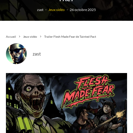
zast
·
Jeux vidéo
·
26 octobre 2025
Accueil
Jeux vidéo
Trailer Flesh Made Fear de Tainted Pact
zast