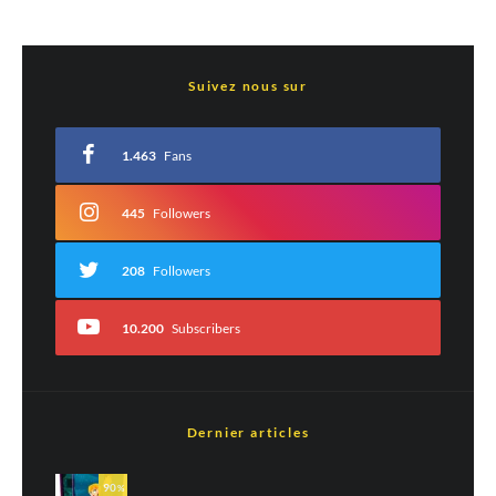
Laisser un commentaire
Suivez nous sur
Votre adresse e-mail ne sera pas publiée.
Les champs obligatoires sont indiqués
avec
*
1.463
Fans
Commentaire
*
445
Followers
208
Followers
10.200
Subscribers
Dernier articles
Nom
*
90
%