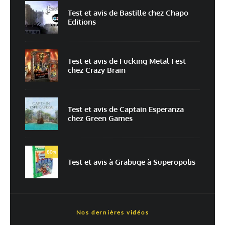
Test et avis de Bastille chez Chapo
Editions
Enregistrer mon nom, mon e-mail et mon site dans le navigateur pour
mon prochain commentaire.
Prévenez-moi de tous les nouveaux commentaires par e-mail.
Test et avis de Fucking Metal Fest
chez Crazy Brain
Prévenez-moi de tous les nouveaux articles par e-mail.
Test et avis de Captain Esperanza
chez Green Games
En savoir
plus sur la façon dont les données de vos commentaires sont
80
%
traitées
Test et avis à Grabuge à Superopolis
Nos dernières vidéos