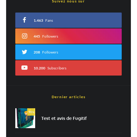
Suivez nous sur
Votre adresse e-mail ne sera pas publiée.
Les champs obligatoires sont indiqués
avec
*
1.463
Fans
Commentaire
*
445
Followers
208
Followers
10.200
Subscribers
Dernier articles
Nom
*
90
%
Test et avis de Fugitif
E-mail
*
Site web