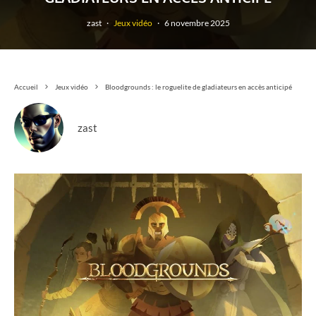
zast
·
Jeux vidéo
·
6 novembre 2025
Accueil
Jeux vidéo
Bloodgrounds : le roguelite de gladiateurs en accès anticipé
zast