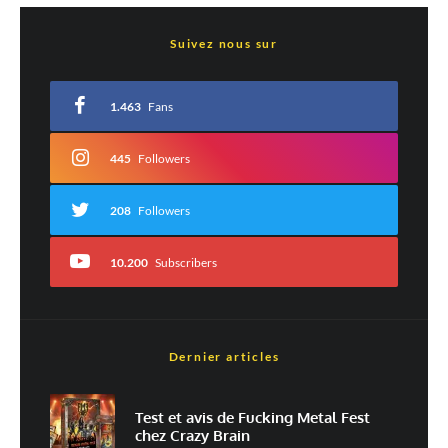
Laisser un commentaire
Suivez nous sur
Votre adresse e-mail ne sera pas publiée.
Les champs obligatoires sont indiqués
avec
*
1.463
Fans
Commentaire
*
445
Followers
208
Followers
10.200
Subscribers
Dernier articles
Nom
*
Test et avis de Fucking Metal Fest
chez Crazy Brain
E-mail
*
Site web