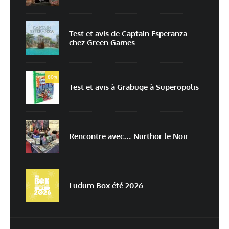
Test et avis de Captain Esperanza
chez Green Games
Enregistrer mon nom, mon e-mail et mon site dans le navigateur pour
mon prochain commentaire.
80
Prévenez-moi de tous les nouveaux commentaires par e-mail.
%
Test et avis à Grabuge à Superopolis
Prévenez-moi de tous les nouveaux articles par e-mail.
Rencontre avec… Nurthor le Noir
En savoir
plus sur la façon dont les données de vos commentaires sont
traitées
Ludum Box été 2026