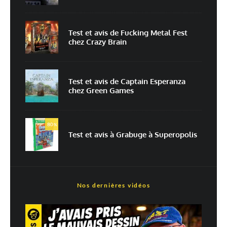
Test et avis de Fucking Metal Fest
chez Crazy Brain
Enregistrer mon nom, mon e-mail et mon site dans le navigateur pour
mon prochain commentaire.
Prévenez-moi de tous les nouveaux commentaires par e-mail.
Test et avis de Captain Esperanza
chez Green Games
Prévenez-moi de tous les nouveaux articles par e-mail.
80
%
Test et avis à Grabuge à Superopolis
En savoir
plus sur la façon dont les données de vos commentaires sont
traitées
Nos dernières vidéos