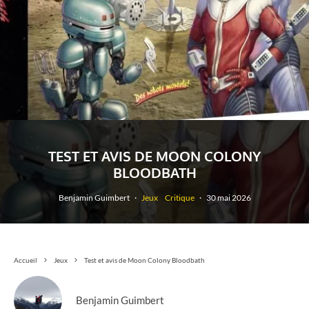
TEST ET AVIS DE MOON COLONY
BLOODBATH
Benjamin Guimbert
·
Jeux
Critique
·
30 mai 2026
Accueil
Jeux
Test et avis de Moon Colony Bloodbath
Benjamin Guimbert