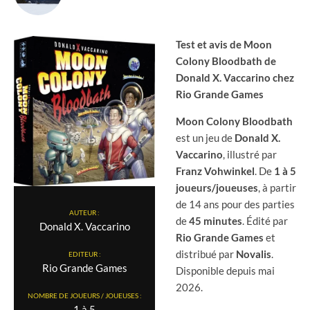
Test et avis de Moon
Colony Bloodbath de
Donald X. Vaccarino chez
Rio Grande Games
Moon Colony Bloodbath
est un jeu de
Donald X.
Vaccarino
, illustré par
Franz Vohwinkel
. De
1 à 5
joueurs/joueuses
, à partir
de 14 ans pour des parties
AUTEUR :
de
45 minutes
. Édité par
Donald X. Vaccarino
Rio Grande Games
et
distribué par
Novalis
.
EDITEUR :
Rio Grande Games
Disponible depuis mai
2026.
NOMBRE DE JOUEURS / JOUEUSES :
1 à 5