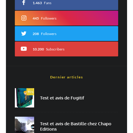
1.463
Fans
Commentaire
*
445
Followers
208
Followers
10.200
Subscribers
Dernier articles
Est-ce une évaluation?
Non
Oui
90
%
Test et avis de Fugitif
Nom
*
Test et avis de Bastille chez Chapo
Editions
E-mail
*
Site web