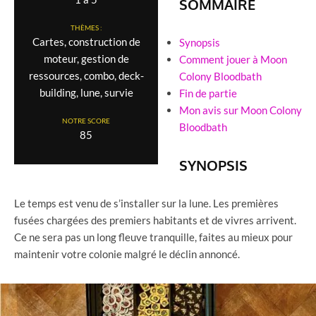
SOMMAIRE
THÈMES :
Cartes, construction de
Synopsis
moteur, gestion de
Comment jouer à Moon
ressources, combo, deck-
Colony Bloodbath
building, lune, survie
Fin de partie
Mon avis sur Moon Colony
NOTRE SCORE
Bloodbath
85
SYNOPSIS
Le temps est venu de s’installer sur la lune. Les premières
fusées chargées des premiers habitants et de vivres arrivent.
Ce ne sera pas un long fleuve tranquille, faites au mieux pour
maintenir votre colonie malgré le déclin annoncé.