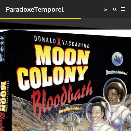
ParadoxeTemporel