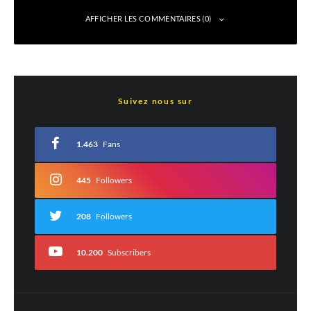
AFFICHER LES COMMENTAIRES (0)
Laisser un commentaire
Suivez nous sur
Votre adresse e-mail ne sera pas publiée.
Les champs obligatoires sont indiqués
avec
*
1.463
Fans
Commentaire
*
445
Followers
208
Followers
10.200
Subscribers