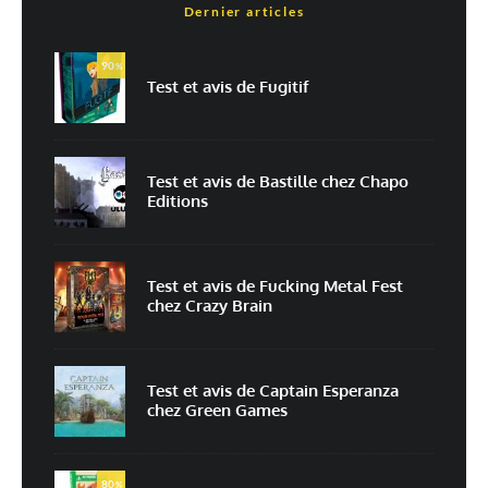
Dernier articles
Nom
*
90
%
Test et avis de Fugitif
E-mail
*
Site web
Test et avis de Bastille chez Chapo
Editions
Enregistrer mon nom, mon e-mail et mon site dans le navigateur pour
mon prochain commentaire.
Prévenez-moi de tous les nouveaux commentaires par e-mail.
Test et avis de Fucking Metal Fest
chez Crazy Brain
Prévenez-moi de tous les nouveaux articles par e-mail.
Test et avis de Captain Esperanza
chez Green Games
En savoir
plus sur la façon dont les données de vos commentaires sont
80
%