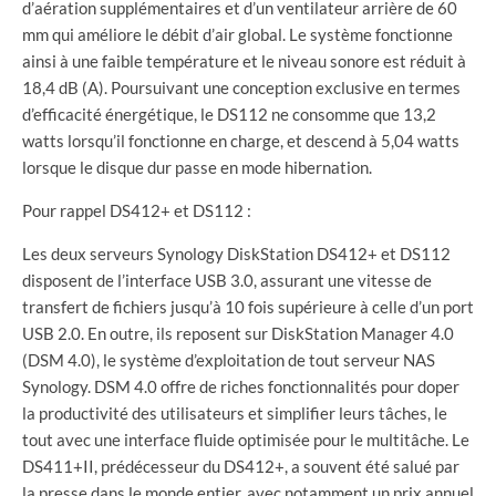
d’aération supplémentaires et d’un ventilateur arrière de 60
mm qui améliore le débit d’air global. Le système fonctionne
ainsi à une faible température et le niveau sonore est réduit à
18,4 dB (A). Poursuivant une conception exclusive en termes
d’efficacité énergétique, le DS112 ne consomme que 13,2
watts lorsqu’il fonctionne en charge, et descend à 5,04 watts
lorsque le disque dur passe en mode hibernation.
Pour rappel DS412+ et DS112 :
Les deux serveurs Synology DiskStation DS412+ et DS112
disposent de l’interface USB 3.0, assurant une vitesse de
transfert de fichiers jusqu’à 10 fois supérieure à celle d’un port
USB 2.0. En outre, ils reposent sur DiskStation Manager 4.0
(DSM 4.0), le système d’exploitation de tout serveur NAS
Synology. DSM 4.0 offre de riches fonctionnalités pour doper
la productivité des utilisateurs et simplifier leurs tâches, le
tout avec une interface fluide optimisée pour le multitâche. Le
DS411+II, prédécesseur du DS412+, a souvent été salué par
la presse dans le monde entier, avec notamment un prix annuel