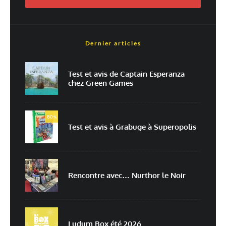
Dernier articles
Nom
*
Test et avis de Captain Esperanza
chez Green Games
E-mail
*
Site web
80
%
Test et avis à Grabuge à Superopolis
Enregistrer mon nom, mon e-mail et mon site dans le navigateur pour
mon prochain commentaire.
Prévenez-moi de tous les nouveaux commentaires par e-mail.
Rencontre avec… Nurthor le Noir
Prévenez-moi de tous les nouveaux articles par e-mail.
Ludum Box été 2026