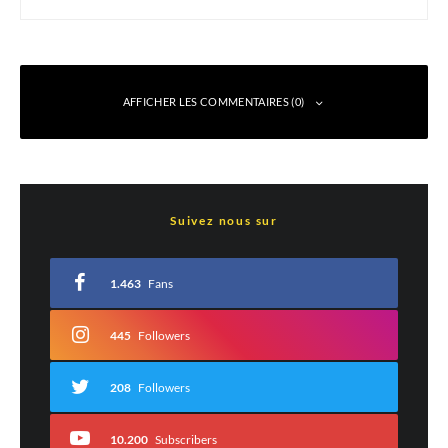
AFFICHER LES COMMENTAIRES (0)
Laisser un commentaire
Suivez nous sur
Votre adresse e-mail ne sera pas publiée.
Les champs obligatoires sont indiqués
avec
*
1.463
Fans
Commentaire
*
445
Followers
208
Followers
10.200
Subscribers