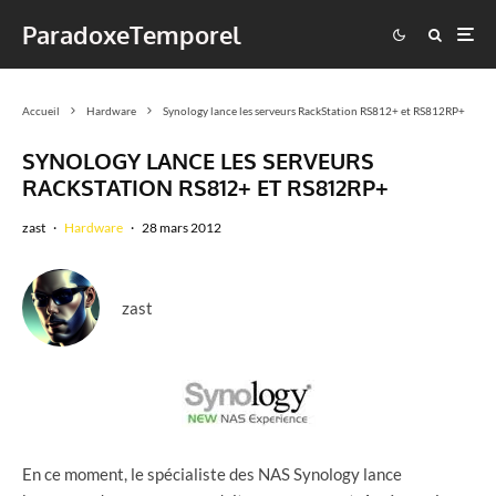
ParadoxeTemporel
Accueil
Hardware
Synology lance les serveurs RackStation RS812+ et RS812RP+
SYNOLOGY LANCE LES SERVEURS
RACKSTATION RS812+ ET RS812RP+
zast
·
Hardware
·
28 mars 2012
zast
En ce moment, le spécialiste des NAS Synology lance