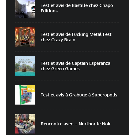
Test et avis de Bastille chez Chapo
Editions
E-mail
*
Site web
Test et avis de Fucking Metal Fest
chez Crazy Brain
Enregistrer mon nom, mon e-mail et mon site dans le navigateur pour
mon prochain commentaire.
Prévenez-moi de tous les nouveaux commentaires par e-mail.
Test et avis de Captain Esperanza
chez Green Games
Prévenez-moi de tous les nouveaux articles par e-mail.
80
%
Test et avis à Grabuge à Superopolis
En savoir
plus sur la façon dont les données de vos commentaires sont
traitées
Rencontre avec… Nurthor le Noir