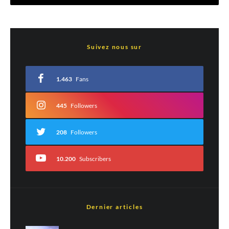
Laisser un commentaire
Suivez nous sur
Votre adresse e-mail ne sera pas publiée.
Les champs obligatoires sont indiqués
avec
*
1.463
Fans
Commentaire
*
445
Followers
208
Followers
10.200
Subscribers
Dernier articles
Nom
*