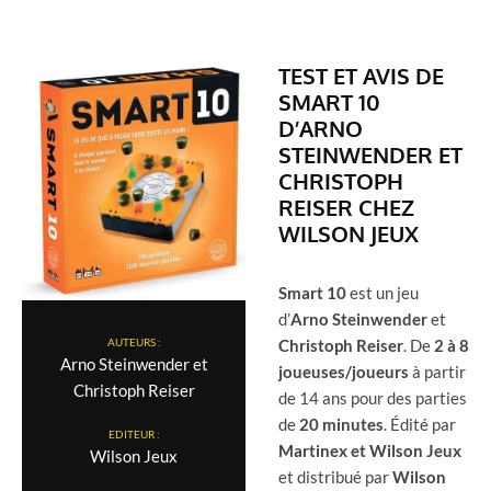
TEST ET AVIS DE
SMART 10
D’ARNO
STEINWENDER ET
CHRISTOPH
REISER CHEZ
WILSON JEUX
Smart 10
est un jeu
d’
Arno Steinwender
et
Christoph Reiser
. De
2 à 8
AUTEURS :
Arno Steinwender et
joueuses/joueurs
à partir
Christoph Reiser
de 14 ans pour des parties
de
20 minutes
. Édité par
EDITEUR :
Martinex et Wilson Jeux
Wilson Jeux
et distribué par
Wilson