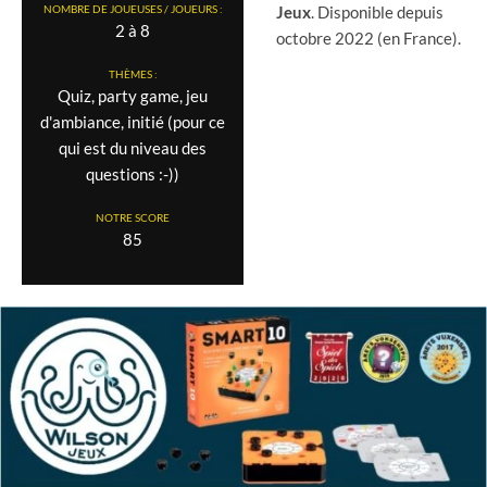
Jeux
. Disponible depuis
NOMBRE DE JOUEUSES / JOUEURS :
2 à 8
octobre 2022 (en France).
THÈMES :
Quiz, party game, jeu
d'ambiance, initié (pour ce
qui est du niveau des
questions :-))
NOTRE SCORE
85