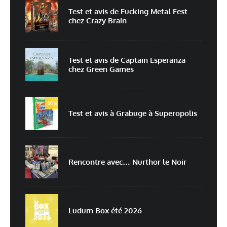
Non
Oui
Test et avis de Fucking Metal Fest
chez Crazy Brain
Nom
*
Test et avis de Captain Esperanza
chez Green Games
E-mail
*
Site web
80
%
Test et avis à Grabuge à Superopolis
Enregistrer mon nom, mon e-mail et mon site dans le navigateur pour
mon prochain commentaire.
Prévenez-moi de tous les nouveaux commentaires par e-mail.
Rencontre avec… Nurthor le Noir
Prévenez-moi de tous les nouveaux articles par e-mail.
Ludum Box été 2026
En savoir