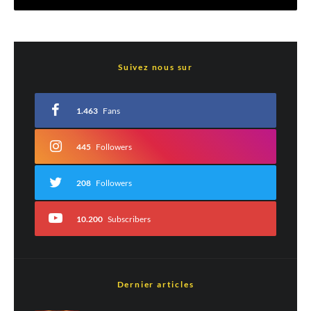
Laisser un commentaire
Suivez nous sur
Votre adresse e-mail ne sera pas publiée.
Les champs obligatoires sont indiqués
avec
*
1.463
Fans
Commentaire
*
445
Followers
208
Followers
10.200
Subscribers
Dernier articles
Est-ce une évaluation?