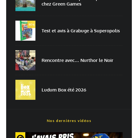
chez Green Games
Enregistrer mon nom, mon e-mail et mon site dans le navigateur pour
mon prochain commentaire.
80
Prévenez-moi de tous les nouveaux commentaires par e-mail.
%
Test et avis à Grabuge à Superopolis
Prévenez-moi de tous les nouveaux articles par e-mail.
Rencontre avec… Nurthor le Noir
En savoir
plus sur la façon dont les données de vos commentaires sont
traitées
Ludum Box été 2026
Nos dernières vidéos