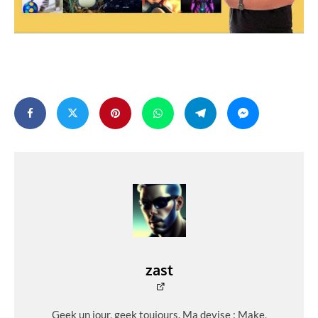
zast
Geek un jour, geek toujours. Ma devise : Make,