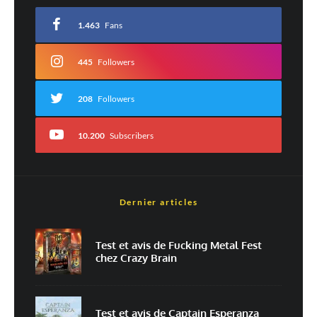
avec
*
1.463
Fans
Commentaire
*
445
Followers
208
Followers
10.200
Subscribers
Dernier articles
Nom
*
Test et avis de Fucking Metal Fest
chez Crazy Brain
E-mail
*
Site web
Test et avis de Captain Esperanza