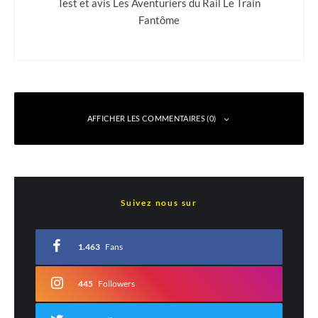
Test et avis Les Aventuriers du Rail Le Train
Fantôme
AFFICHER LES COMMENTAIRES (0)
Laisser un commentaire
Suivez nous sur
Votre adresse e-mail ne sera pas publiée.
Les champs obligatoires sont indiqués
avec
*
1.463
Fans
Commentaire
*
445
Followers