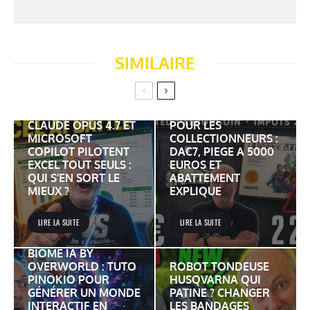
SIMILAIRE
VINTED LEBONCOIN
ET IMPOTS 2026
CLAUDE OPUS 4.7 ET
POUR LES
MICROSOFT
COLLECTIONNEURS :
COPILOT PILOTENT
DAC7, PIEGE A 5000
EXCEL TOUT SEULS :
EUROS ET
QUI S’EN SORT LE
ABATTEMENT
MIEUX ?
EXPLIQUE
LIRE LA SUITE
LIRE LA SUITE
BIOME IA BY
OVERWORLD : TUTO
ROBOT TONDEUSE
PINOKIO POUR
HUSQVARNA QUI
GÉNÉRER UN MONDE
PATINE ? CHANGER
INTERACTIF EN
LES BANDAGES