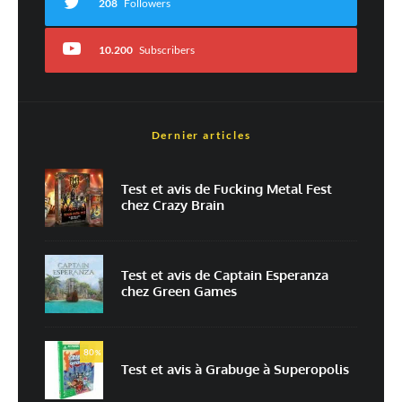
208
Followers
10.200
Subscribers
Dernier articles
Nom
*
Test et avis de Fucking Metal Fest
chez Crazy Brain
E-mail
*
Site web
Test et avis de Captain Esperanza
chez Green Games
Enregistrer mon nom, mon e-mail et mon site dans le navigateur pour
mon prochain commentaire.
80
Prévenez-moi de tous les nouveaux commentaires par e-mail.
%
Test et avis à Grabuge à Superopolis
Prévenez-moi de tous les nouveaux articles par e-mail.