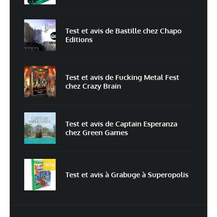
Test et avis de Bastille chez Chapo
Editions
Enregistrer mon nom, mon e-mail et mon site dans le navigateur pour
mon prochain commentaire.
Prévenez-moi de tous les nouveaux commentaires par e-mail.
Test et avis de Fucking Metal Fest
chez Crazy Brain
Prévenez-moi de tous les nouveaux articles par e-mail.
Test et avis de Captain Esperanza
chez Green Games
En savoir
plus sur la façon dont les données de vos commentaires sont
80
%
traitées
Test et avis à Grabuge à Superopolis