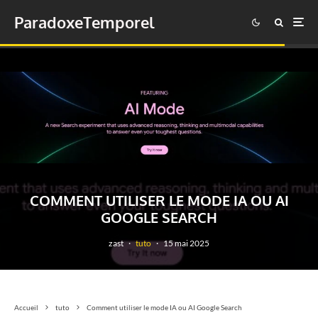
ParadoxeTemporel
COMMENT UTILISER LE MODE IA OU AI
GOOGLE SEARCH
zast
·
tuto
·
15 mai 2025
Accueil
tuto
Comment utiliser le mode IA ou AI Google Search