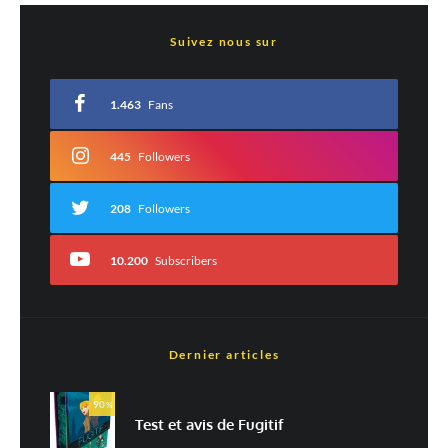
Laisser un commentaire
Suivez nous sur
Votre adresse e-mail ne sera pas publiée.
Les champs obligatoires sont indiqués
avec
*
1.463
Fans
Commentaire
*
445
Followers
208
Followers
10.200
Subscribers
Dernier articles
Nom
*
90
%
Test et avis de Fugitif
E-mail
*
Site web