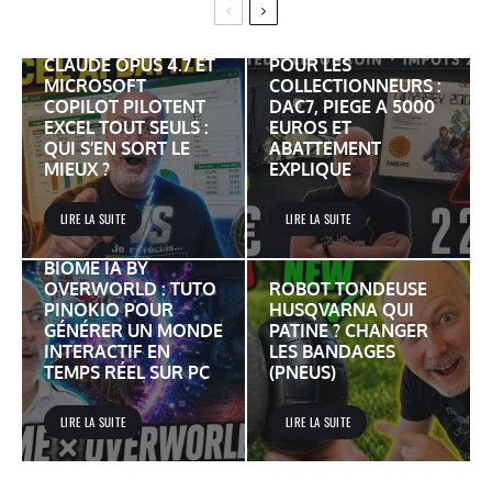
VINTED LEBONCOIN
ET IMPOTS 2026
CLAUDE OPUS 4.7 ET
POUR LES
MICROSOFT
COLLECTIONNEURS :
COPILOT PILOTENT
DAC7, PIEGE A 5000
EXCEL TOUT SEULS :
EUROS ET
QUI S’EN SORT LE
ABATTEMENT
MIEUX ?
EXPLIQUE
LIRE LA SUITE
LIRE LA SUITE
BIOME IA BY
OVERWORLD : TUTO
ROBOT TONDEUSE
PINOKIO POUR
HUSQVARNA QUI
GÉNÉRER UN MONDE
PATINE ? CHANGER
INTERACTIF EN
LES BANDAGES
TEMPS RÉEL SUR PC
(PNEUS)
LIRE LA SUITE
LIRE LA SUITE