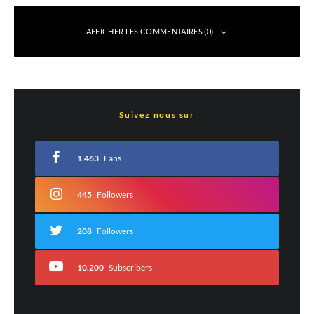
AFFICHER LES COMMENTAIRES (0)
Laisser un commentaire
Suivez nous sur
Votre adresse e-mail ne sera pas publiée.
Les champs obligatoires sont indiqués
avec
*
1.463
Fans
Commentaire
*
445
Followers
208
Followers
10.200
Subscribers