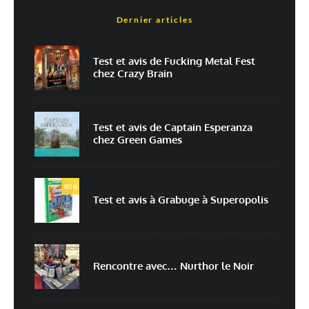
Dernier articles
Nom
*
Test et avis de Fucking Metal Fest
chez Crazy Brain
E-mail
*
Site web
Test et avis de Captain Esperanza
chez Green Games
Enregistrer mon nom, mon e-mail et mon site dans le navigateur pour
mon prochain commentaire.
80
Prévenez-moi de tous les nouveaux commentaires par e-mail.
%
Test et avis à Grabuge à Superopolis
Prévenez-moi de tous les nouveaux articles par e-mail.
Rencontre avec… Nurthor le Noir
En savoir
plus sur la façon dont les données de vos commentaires sont