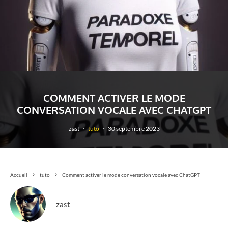
COMMENT ACTIVER LE MODE
CONVERSATION VOCALE AVEC CHATGPT
zast
·
tuto
·
30 septembre 2023
Accueil
tuto
Comment activer le mode conversation vocale avec ChatGPT
zast