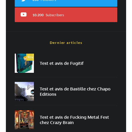
10.200
Subscribers
Dernier articles
Nom
*
90
%
Test et avis de Fugitif
E-mail
*
Site web
Test et avis de Bastille chez Chapo
Editions
Enregistrer mon nom, mon e-mail et mon site dans le navigateur pour
mon prochain commentaire.
Prévenez-moi de tous les nouveaux commentaires par e-mail.
Test et avis de Fucking Metal Fest
chez Crazy Brain
Prévenez-moi de tous les nouveaux articles par e-mail.