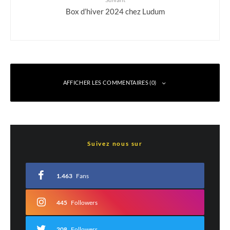
Box d’hiver 2024 chez Ludum
AFFICHER LES COMMENTAIRES (0)
Laisser un commentaire
Suivez nous sur
Votre adresse e-mail ne sera pas publiée.
Les champs obligatoires sont indiqués
avec
*
1.463
Fans
Commentaire
*
445
Followers
208
Followers