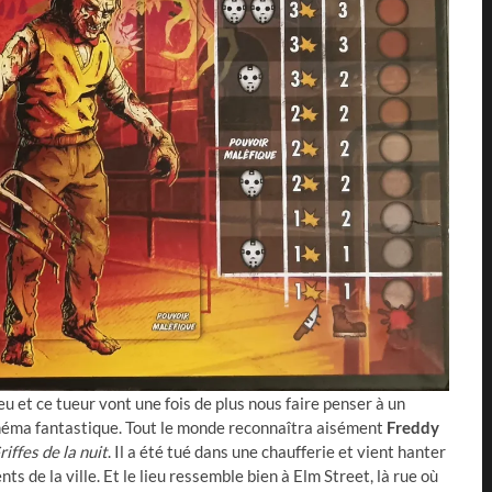
 lieu et ce tueur vont une fois de plus nous faire penser à un
cinéma fantastique. Tout le monde reconnaîtra aisément
Freddy
riffes de la nuit
. Il a été tué dans une chaufferie et vient hanter
s de la ville. Et le lieu ressemble bien à Elm Street, là rue où