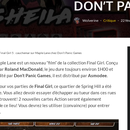
DON’T P
Wolverine
·
Critique
·
22 fé
e Final Girl 5 : cauchemar sur Maple Lane chez Don’t Panic Games
le Lane est un nouveau “film” de la collection Final Girl. Conçu
par
Roland MacDonald
, le jeu dure toujours environ 1H00 et
dité par
Don’t Panic Games
, il est distribué par
Asmodee
.
our vos parties de
Final Girl
, ce quartier de Spring Hill a été
. Vous allez devoir essayer d’échapper au tueur dans ces rues
y trouvent! 2 nouvelles cartes Action seront également
e ce lieu! Vous devrez les utiliser (convaincre) pour entrer
…