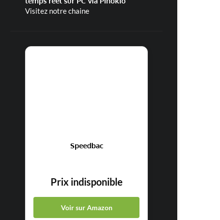
temps réel sur PC via Pinokio
Visitez notre chaine
Speedbac
Prix indisponible
Voir sur Amazon