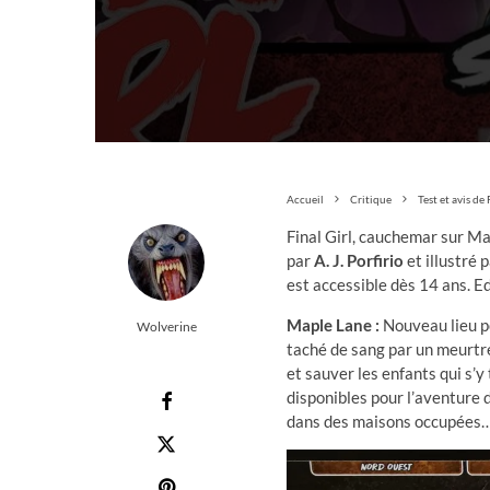
Accueil
Critique
Test et avis d
Final Girl, cauchemar sur Map
par
A. J. Porfirio
et illustré 
est accessible dès 14 ans. E
Maple Lane :
Nouveau lieu p
Wolverine
taché de sang par un meurtre
et sauver les enfants qui s’
disponibles pour l’aventure d
dans des maisons occupées