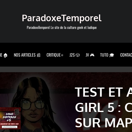
ParadoxeTemporel
ParadoxeTemporel Le site de la culture geek et ludique
E 🏠
NOS ARTICLES 📰
CRITIQUE⭐
J2S 🎲
JV 🎮
TUTO 🎓
CONTAC
TEST ET 
GIRL 5 
SUR MAP