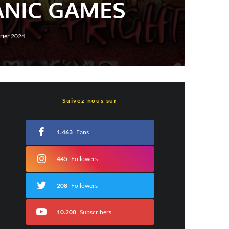
ANIC GAMES
vrier 2024
Suivez nous sur
1.463
Fans
445
Followers
208
Followers
10.200
Subscribers