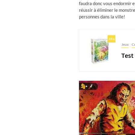
faudra donc vous endormir e
réussir à éliminer le monstr
personnes dans la ville!
85
%
Jeux
Cr
Test