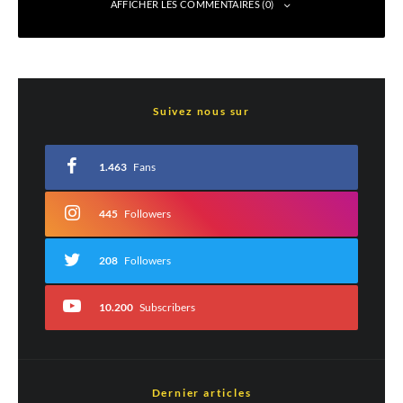
AFFICHER LES COMMENTAIRES (0)
Laisser un commentaire
Suivez nous sur
Votre adresse e-mail ne sera pas publiée.
Les champs obligatoires sont indiqués
avec
*
1.463
Fans
Commentaire
*
445
Followers
208
Followers
10.200
Subscribers
Dernier articles
Nom
*