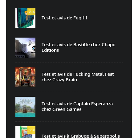
90
%
Test et avis de Fugitif
E-mail
*
Site web
Test et avis de Bastille chez Chapo
Editions
Enregistrer mon nom, mon e-mail et mon site dans le navigateur pour
mon prochain commentaire.
Prévenez-moi de tous les nouveaux commentaires par e-mail.
Test et avis de Fucking Metal Fest
chez Crazy Brain
Prévenez-moi de tous les nouveaux articles par e-mail.
Test et avis de Captain Esperanza
chez Green Games
En savoir
plus sur la façon dont les données de vos commentaires sont
80
%
traitées
Test et avis à Grabuge à Superopolis