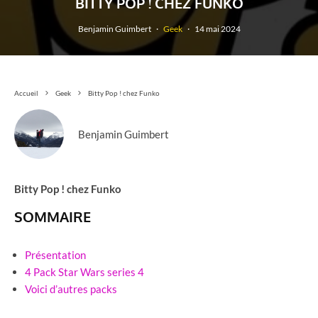
BITTY POP ! CHEZ FUNKO
Benjamin Guimbert
·
Geek
·
14 mai 2024
Accueil
Geek
Bitty Pop ! chez Funko
Benjamin Guimbert
Bitty Pop ! chez Funko
SOMMAIRE
Présentation
4 Pack Star Wars series 4
Voici d’autres packs