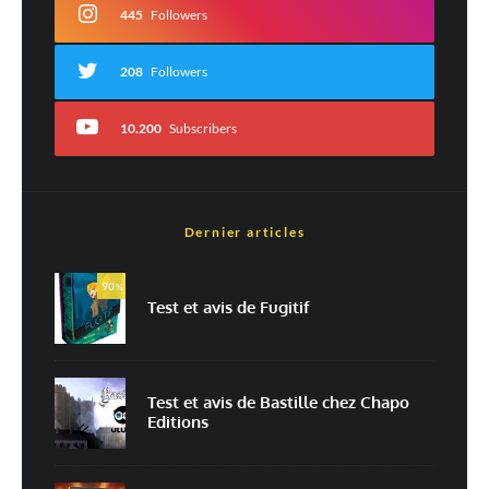
445
Followers
208
Followers
10.200
Subscribers
Dernier articles
Nom
*
90
%
Test et avis de Fugitif
E-mail
*
Site web
Test et avis de Bastille chez Chapo
Editions
Enregistrer mon nom, mon e-mail et mon site dans le navigateur pour
mon prochain commentaire.