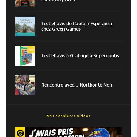
Enregistrer mon nom, mon e-mail et mon site dans le navigateur pour
mon prochain commentaire.
Prévenez-moi de tous les nouveaux commentaires par e-mail.
Test et avis de Captain Esperanza
chez Green Games
Prévenez-moi de tous les nouveaux articles par e-mail.
80
%
Test et avis à Grabuge à Superopolis
En savoir
plus sur la façon dont les données de vos commentaires sont
traitées
Rencontre avec… Nurthor le Noir
Nos dernières vidéos