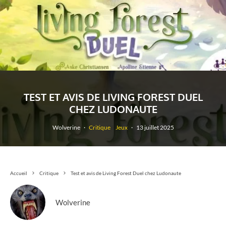
TEST ET AVIS DE LIVING FOREST DUEL
CHEZ LUDONAUTE
Wolverine
·
Critique
Jeux
·
13 juillet 2025
Accueil
Critique
Test et avis de Living Forest Duel chez Ludonaute
Wolverine