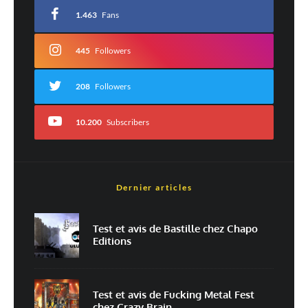
avec
*
1.463
Fans
Commentaire
*
445
Followers
208
Followers
10.200
Subscribers
Dernier articles
Nom
*
Test et avis de Bastille chez Chapo
Editions
E-mail
*
Site web
Test et avis de Fucking Metal Fest
chez Crazy Brain