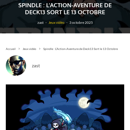
SPINDLE : L’ACTION-AVENTURE DE
DECK13 SORT LE 13 OCTOBRE
zast
·
Jeux vidéo
·
3 octobre 2025
Accueil
Jeux vidéo
Spindle : L’Action-Aventure de Deck13 Sort le 13 Octobre
zast