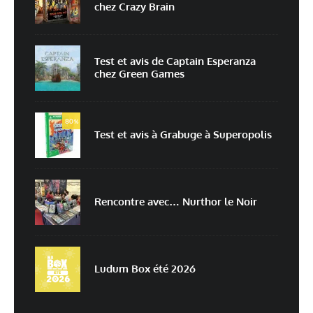
chez Crazy Brain
E-mail
*
Site web
Test et avis de Captain Esperanza
chez Green Games
Enregistrer mon nom, mon e-mail et mon site dans le navigateur pour
mon prochain commentaire.
80
Prévenez-moi de tous les nouveaux commentaires par e-mail.
%
Test et avis à Grabuge à Superopolis
Prévenez-moi de tous les nouveaux articles par e-mail.
Rencontre avec… Nurthor le Noir
En savoir
plus sur la façon dont les données de vos commentaires sont
traitées
Ludum Box été 2026