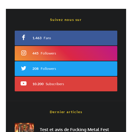
Laisser un commentaire
Suivez nous sur
Votre adresse e-mail ne sera pas publiée.
Les champs obligatoires sont indiqués
avec
*
1.463
Fans
Commentaire
*
445
Followers
208
Followers
10.200
Subscribers
Dernier articles
Nom
*
Test et avis de Fucking Metal Fest