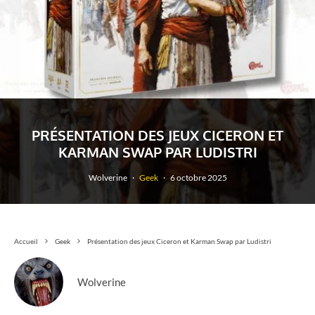
PRÉSENTATION DES JEUX CICERON ET
KARMAN SWAP PAR LUDISTRI
Wolverine
·
Geek
·
6 octobre 2025
Accueil
Geek
Présentation des jeux Ciceron et Karman Swap par Ludistri
Wolverine