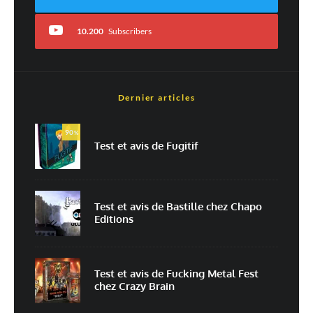
10.200
Subscribers
Dernier articles
Nom
*
90
%
Test et avis de Fugitif
E-mail
*
Site web
Test et avis de Bastille chez Chapo
Editions
Enregistrer mon nom, mon e-mail et mon site dans le navigateur pour
mon prochain commentaire.
Prévenez-moi de tous les nouveaux commentaires par e-mail.
Test et avis de Fucking Metal Fest
chez Crazy Brain
Prévenez-moi de tous les nouveaux articles par e-mail.