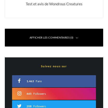
Test et avis de Wondrous Creatures
AFFICHER LES COMMENTAIRES (0)
Laisser un commentaire
Suivez nous sur
Votre adresse e-mail ne sera pas publiée.
Les champs obligatoires sont indiqués
avec
*
1.463
Fans
Commentaire
*
445
Followers
208
Followers