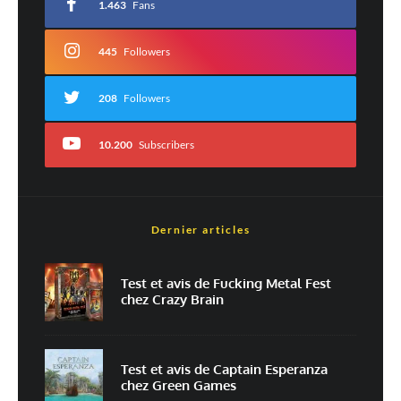
1.463
Fans
Commentaire
*
445
Followers
208
Followers
10.200
Subscribers
Dernier articles
Nom
*
Test et avis de Fucking Metal Fest
chez Crazy Brain
E-mail
*
Site web
Test et avis de Captain Esperanza
chez Green Games
Enregistrer mon nom, mon e-mail et mon site dans le navigateur pour