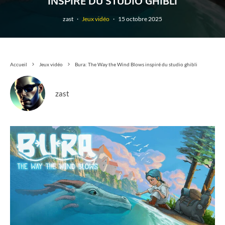
INSPIRÉ DU STUDIO GHIBLI
zast
·
Jeux vidéo
·
15 octobre 2025
Accueil
Jeux vidéo
Bura: The Way the Wind Blows inspiré du studio ghibli
zast