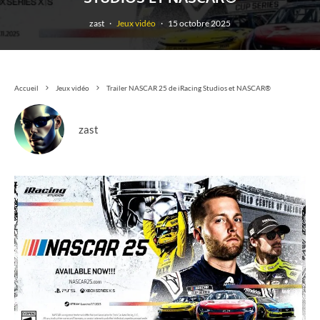
zast
·
Jeux vidéo
·
15 octobre 2025
Accueil
Jeux vidéo
Trailer NASCAR 25 de iRacing Studios et NASCAR®
zast