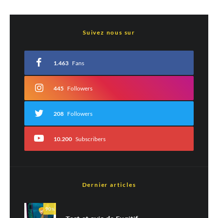
Laisser un commentaire
Suivez nous sur
Votre adresse e-mail ne sera pas publiée.
Les champs obligatoires sont indiqués
avec
*
1.463
Fans
Commentaire
*
445
Followers
208
Followers
10.200
Subscribers
Dernier articles
Nom
*
90
%