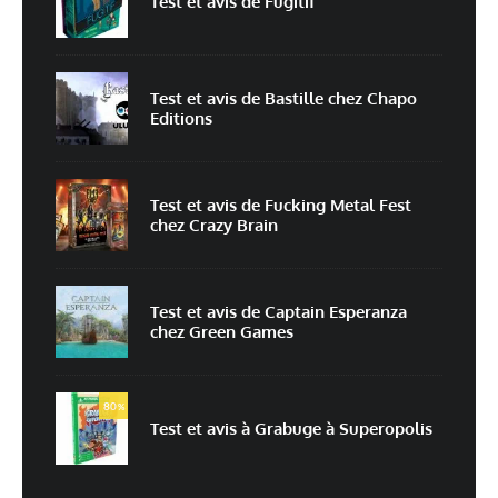
Test et avis de Fugitif
E-mail
*
Site web
Test et avis de Bastille chez Chapo
Editions
Enregistrer mon nom, mon e-mail et mon site dans le navigateur pour
mon prochain commentaire.
Prévenez-moi de tous les nouveaux commentaires par e-mail.
Test et avis de Fucking Metal Fest
chez Crazy Brain
Prévenez-moi de tous les nouveaux articles par e-mail.
Test et avis de Captain Esperanza
chez Green Games
En savoir
plus sur la façon dont les données de vos commentaires sont
80
%
traitées
Test et avis à Grabuge à Superopolis