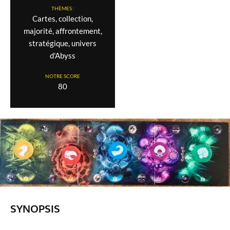
THÈMES :
Cartes, collection,
majorité, affrontement,
stratégique, univers
d'Abyss
NOTRE SCORE
80
SYNOPSIS