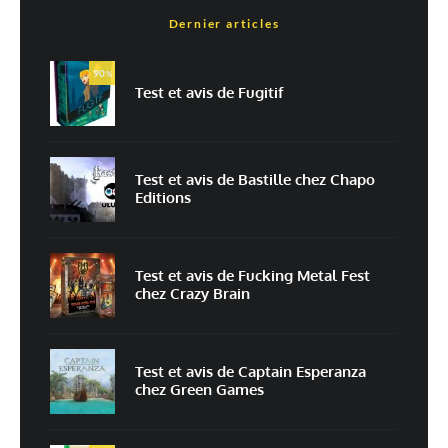
Dernier articles
Est-ce une évaluation?
Non
Oui
90
%
Test et avis de Fugitif
Nom
*
Test et avis de Bastille chez Chapo
Editions
E-mail
*
Site web
Test et avis de Fucking Metal Fest
chez Crazy Brain
Enregistrer mon nom, mon e-mail et mon site dans le navigateur pour
mon prochain commentaire.
Prévenez-moi de tous les nouveaux commentaires par e-mail.
Test et avis de Captain Esperanza
chez Green Games
Prévenez-moi de tous les nouveaux articles par e-mail.