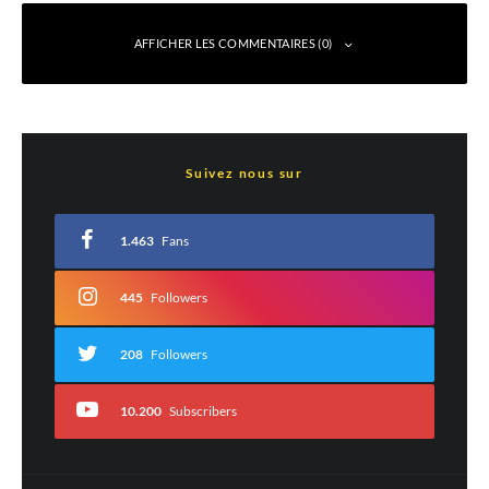
AFFICHER LES COMMENTAIRES (0)
Laisser un commentaire
Suivez nous sur
Votre adresse e-mail ne sera pas publiée.
Les champs obligatoires sont indiqués
avec
*
1.463
Fans
Commentaire
*
445
Followers
208
Followers
10.200
Subscribers