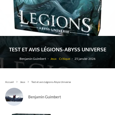
TEST ET AVIS LÉGIONS-ABYSS UNIVERSE
Benjamin Guimbert
·
Jeux
Critique
·
25 janvier 2026
Accueil
Jeux
Test et avis Légions-Abyss Universe
Benjamin Guimbert