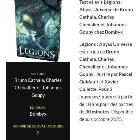
Test et avis Légions :
Abyss Universe de Bruno
Cathala, Charles
Chevalier et Johannes
Goupy chez Bombyx
Légions
: Abyss Universe
est un jeu de
Bruno
Cathala
,
Charles
Chevallier
et
Johannes
Goupy
, illustré par
Pascal
AUTEURS :
Bruno Cathala, Charles
Quidault
et
Xavier
Chevallier et Johannes
Collette
.
Pour 2
Goupy
joueuses/joueurs
à partir
de 10 ans pour des parties
EDITEURS :
de
30 minutes
. Disponible
Bombyx
depuis octobre 2025.
NOMBRE DE JOUEURS / JOUEUSES :
2