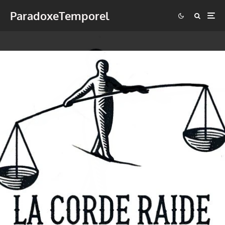
ParadoxeTemporel