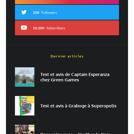
208
Followers
10.200
Subscribers
Dernier articles
Nom
*
Test et avis de Captain Esperanza
chez Green Games
E-mail
*
Site web
80
%
Test et avis à Grabuge à Superopolis
Enregistrer mon nom, mon e-mail et mon site dans le navigateur pour
mon prochain commentaire.
Prévenez-moi de tous les nouveaux commentaires par e-mail.