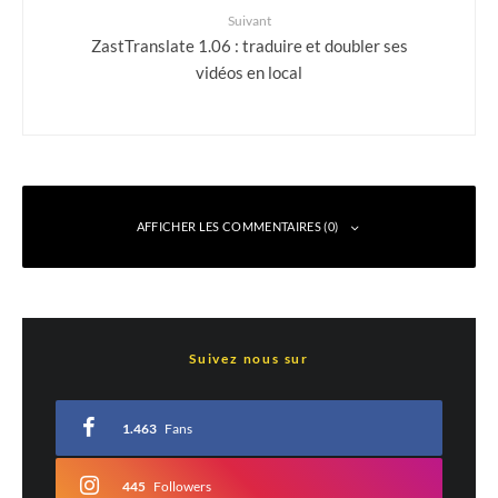
Suivant
ZastTranslate 1.06 : traduire et doubler ses
vidéos en local
AFFICHER LES COMMENTAIRES (0)
Laisser un commentaire
Suivez nous sur
Votre adresse e-mail ne sera pas publiée.
Les champs obligatoires sont indiqués
avec
*
1.463
Fans
Commentaire
*
445
Followers