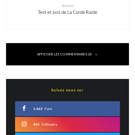
Suivant
Test et avis de La Corde Raide
AFFICHER LES COMMENTAIRES (0)
Laisser un commentaire
Suivez nous sur
Votre adresse e-mail ne sera pas publiée.
Les champs obligatoires sont indiqués
avec
*
1.463
Fans
Commentaire
*
445
Followers