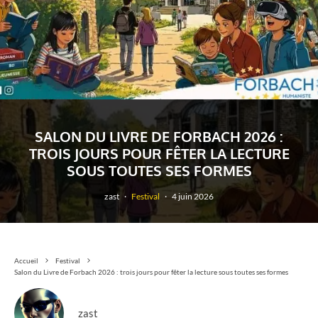
SALON DU LIVRE DE FORBACH 2026 :
TROIS JOURS POUR FÊTER LA LECTURE
SOUS TOUTES SES FORMES
zast
·
Festival
·
4 juin 2026
Accueil
Festival
Salon du Livre de Forbach 2026 : trois jours pour fêter la lecture sous toutes ses formes
zast