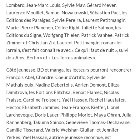
Lombard, Jean-Marc Louis, Sylvie Mav, Gérard Meyer,
Laurence Mouillet, Samuel Nowakowski, Sébastien Paci, les
Editions des Paraiges, Sylvie Pereira, Laurent Petitmangin,
Marie-Pierre Planchon, Céline Righi, Juliette Salmon, les
Editions du Signe, Wolfgang Thielen, Patrick Vanhée, Patrick
Zimmer et Christian Zix. Laurent Petitmangin, romancier
lorrain, s’est fait connaître avec « Ce qu’il faut de nuit », suivi
de « Ainsi Berlin » et « Les Terres animales ».
Côté jeunesse, BD et manga, les lecteurs pourront rencontrer
François Abel, Chandre, Coeur d’Artiflo, Sylvie de
Mathuisieulx, Nadine Debertolis, Adrien Demont, Elitza
Dimitrova, les Editions Elitchka, Benoît Flamec, Nicolas
Fraisse, Caroline Froissart, Yaël Hassan, Rachel Hausfater,
Hector, Elisabeth Jammes, Jean-François Kieffer, Lionel
Larcheveque, Doris Lauer, Philippe Morlot, Maya Ohran, Julia
Rannenberg, Takuma Shindo, Geneviève Thomas-Dechavane,
Camille Tisserand, Valérie Weishar-Giuliani et Jennifer
Yerkes. Yaël Hassan, autrice jeunesse reconnue, est