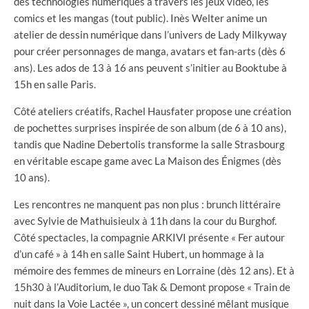
des technologies numériques à travers les jeux vidéo, les
comics et les mangas (tout public). Inès Welter anime un
atelier de dessin numérique dans l’univers de Lady Milkyway
pour créer personnages de manga, avatars et fan-arts (dès 6
ans). Les ados de 13 à 16 ans peuvent s’initier au Booktube à
15h en salle Paris.
Côté ateliers créatifs, Rachel Hausfater propose une création
de pochettes surprises inspirée de son album (de 6 à 10 ans),
tandis que Nadine Debertolis transforme la salle Strasbourg
en véritable escape game avec La Maison des Énigmes (dès
10 ans).
Les rencontres ne manquent pas non plus : brunch littéraire
avec Sylvie de Mathuisieulx à 11h dans la cour du Burghof.
Côté spectacles, la compagnie ARKIVI présente « Fer autour
d’un café » à 14h en salle Saint Hubert, un hommage à la
mémoire des femmes de mineurs en Lorraine (dès 12 ans). Et à
15h30 à l’Auditorium, le duo Tak & Demont propose « Train de
nuit dans la Voie Lactée », un concert dessiné mêlant musique