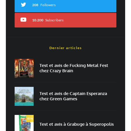
208
Followers
10.200
Subscribers
Dernier articles
Nom
*
Test et avis de Fucking Metal Fest
chez Crazy Brain
E-mail
*
Site web
Test et avis de Captain Esperanza
chez Green Games
Enregistrer mon nom, mon e-mail et mon site dans le navigateur pour
mon prochain commentaire.
80
Prévenez-moi de tous les nouveaux commentaires par e-mail.
%
Test et avis à Grabuge à Superopolis