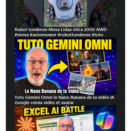
Laisser un commentaire
Votre adresse e-mail ne sera pas publiée.
Les champs obligatoires sont indiqués
Robot tondeuse Mova Lidax ultra 2000 AWD
avec
*
#mova #automower #robottondeuse #tuto
Commentaire
*
Tuto Gemini Omni le Nano Banana de la vidéo IA
Google remix vidéo et avatar
Nom
*