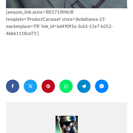
[amazon_link asins=’B0171IRNU8′
template=’ProductCarousel’ store=’dvdalliance-21′
marketplace=’FR’ link_id=’ed490f1e-3cb3-11e7-b352-
4bb61118cd71′]