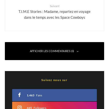
Suivant
T.I.M.E Stories : Madame, repartez en voyage
dans le temps avec les Space Cowboys
AFFICHER LES COMMENTAIRES (0)
Laisser un commentaire
Suivez nous sur
Votre adresse e-mail ne sera pas publiée.
Les champs obligatoires sont indiqués
avec
*
1.463
Fans
Commentaire
*
445
Followers