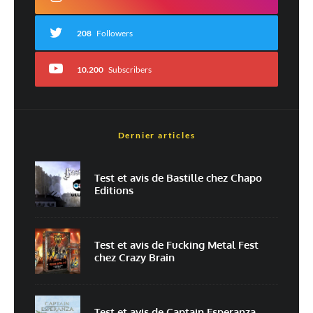
208
Followers
10.200
Subscribers
Dernier articles
Nom
*
Test et avis de Bastille chez Chapo
Editions
E-mail
*
Site web
Test et avis de Fucking Metal Fest
chez Crazy Brain
Enregistrer mon nom, mon e-mail et mon site dans le navigateur pour
mon prochain commentaire.
Prévenez-moi de tous les nouveaux commentaires par e-mail.
Test et avis de Captain Esperanza