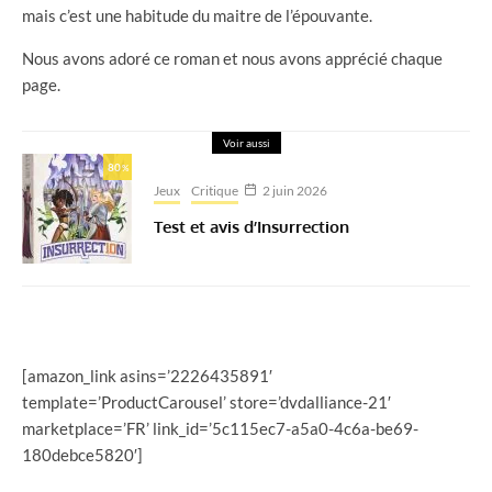
mais c’est une habitude du maitre de l’épouvante.
Nous avons adoré ce roman et nous avons apprécié chaque
page.
Voir aussi
80
%
Jeux
Critique
2 juin 2026
Test et avis d’Insurrection
[amazon_link asins=’2226435891′
template=’ProductCarousel’ store=’dvdalliance-21′
marketplace=’FR’ link_id=’5c115ec7-a5a0-4c6a-be69-
180debce5820′]