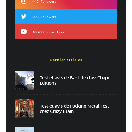
445
Followers
208
Followers
10.200
Subscribers
Dernier articles
Nom
*
Test et avis de Bastille chez Chapo
Editions
E-mail
*
Site web
Test et avis de Fucking Metal Fest
chez Crazy Brain
Enregistrer mon nom, mon e-mail et mon site dans le navigateur pour
mon prochain commentaire.
Prévenez-moi de tous les nouveaux commentaires par e-mail.