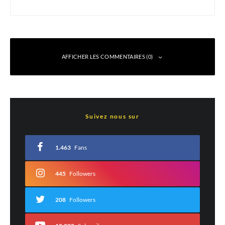
AFFICHER LES COMMENTAIRES (0)
Laisser un commentaire
Suivez nous sur
Votre adresse e-mail ne sera pas publiée.
Les champs obligatoires sont indiqués
avec
*
1.463
Fans
Commentaire
*
445
Followers
208
Followers