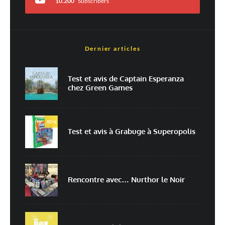
10.200
Subscribers
Dernier articles
Nom
*
Test et avis de Captain Esperanza
chez Green Games
E-mail
*
Site web
80
%
Test et avis à Grabuge à Superopolis
Enregistrer mon nom, mon e-mail et mon site dans le navigateur pour
mon prochain commentaire.
Prévenez-moi de tous les nouveaux commentaires par e-mail.
Rencontre avec… Nurthor le Noir
Prévenez-moi de tous les nouveaux articles par e-mail.