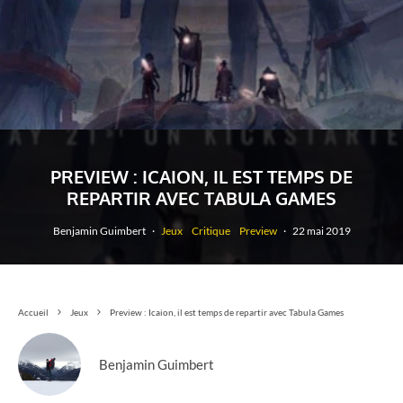
PREVIEW : ICAION, IL EST TEMPS DE
REPARTIR AVEC TABULA GAMES
Benjamin Guimbert
·
Jeux
Critique
Preview
·
22 mai 2019
Accueil
Jeux
Preview : Icaion, il est temps de repartir avec Tabula Games
Benjamin Guimbert