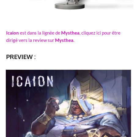
Icaion
est dans la lignée de
Mysthea
, cliquez ici pour être
dirigé vers la review sur
Mysthea
.
PREVIEW :