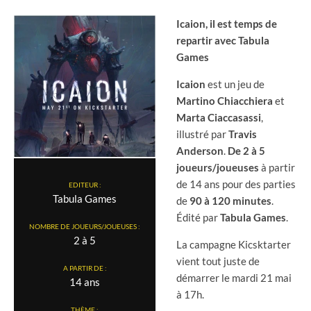
Icaion, il est temps de
repartir avec Tabula
Games
Icaion
est un jeu de
Martino Chiacchiera
et
Marta Ciaccasassi
,
illustré par
Travis
Anderson
.
De 2 à 5
joueurs/joueuses
à partir
de 14 ans pour des parties
EDITEUR :
Tabula Games
de
90 à 120 minutes
.
Édité par
Tabula
Games
.
NOMBRE DE JOUEURS/JOUEUSES :
2 à 5
La campagne Kicsktarter
vient tout juste de
A PARTIR DE :
démarrer le mardi 21 mai
14 ans
à 17h.
THÈME :