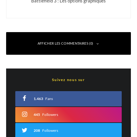
Battlefield 3 : Les options graphiques
AFFICHER LES COMMENTAIRES (0)
Laisser un commentaire
Suivez nous sur
Votre adresse e-mail ne sera pas publiée.
Les champs obligatoires sont indiqués
avec
*
1.463
Fans
Commentaire
*
445
Followers
208
Followers