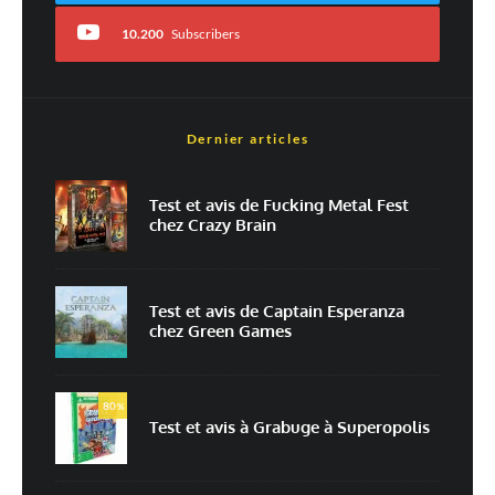
10.200
Subscribers
Dernier articles
Nom
*
Test et avis de Fucking Metal Fest
chez Crazy Brain
E-mail
*
Site web
Test et avis de Captain Esperanza
chez Green Games
Enregistrer mon nom, mon e-mail et mon site dans le navigateur pour
mon prochain commentaire.
80
Prévenez-moi de tous les nouveaux commentaires par e-mail.
%
Test et avis à Grabuge à Superopolis
Prévenez-moi de tous les nouveaux articles par e-mail.