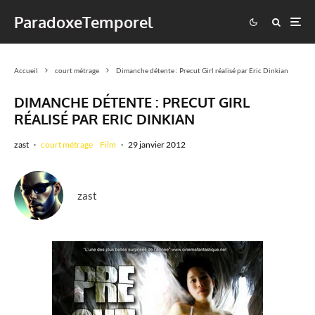
ParadoxeTemporel
Accueil
court métrage
Dimanche détente : Precut Girl réalisé par Eric Dinkian
DIMANCHE DÉTENTE : PRECUT GIRL
RÉALISÉ PAR ERIC DINKIAN
zast
·
court métrage
Film
·
29 janvier 2012
zast