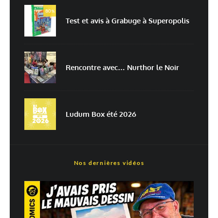
80
%
Test et avis à Grabuge à Superopolis
Enregistrer mon nom, mon e-mail et mon site dans le navigateur pour
mon prochain commentaire.
Prévenez-moi de tous les nouveaux commentaires par e-mail.
Rencontre avec… Nurthor le Noir
Prévenez-moi de tous les nouveaux articles par e-mail.
Ludum Box été 2026
En savoir
plus sur la façon dont les données de vos commentaires sont
traitées
Nos dernières vidéos