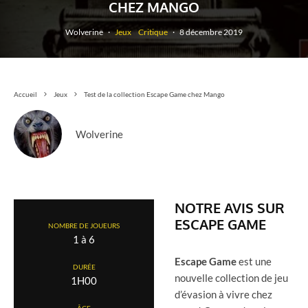
CHEZ MANGO
Wolverine
·
Jeux
Critique
·
8 décembre 2019
Accueil
Jeux
Test de la collection Escape Game chez Mango
Wolverine
NOTRE AVIS SUR
ESCAPE GAME
NOMBRE DE JOUEURS
1 à 6
Escape Game
est une
DURÉE
nouvelle collection de jeu
1H00
d’évasion à vivre chez
ÂGE