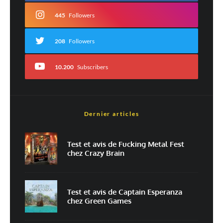
Commentaire
*
445
Followers
208
Followers
10.200
Subscribers
Dernier articles
Est-ce une évaluation?
Non
Oui
Test et avis de Fucking Metal Fest
chez Crazy Brain
Nom
*
Test et avis de Captain Esperanza
chez Green Games
E-mail
*
Site web