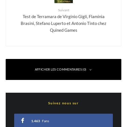
Suivant
Test de Terramara de Virginio Gigli, Flaminia
Brasini, Stefano Luperto et Antonio Tinto chez
Quined Games
AFFICHER LES COMMENTAIRES (0)
Laisser un commentaire
Suivez nous sur
Votre adresse e-mail ne sera pas publiée.
Les champs obligatoires sont indiqués
avec
*
1.463
Fans