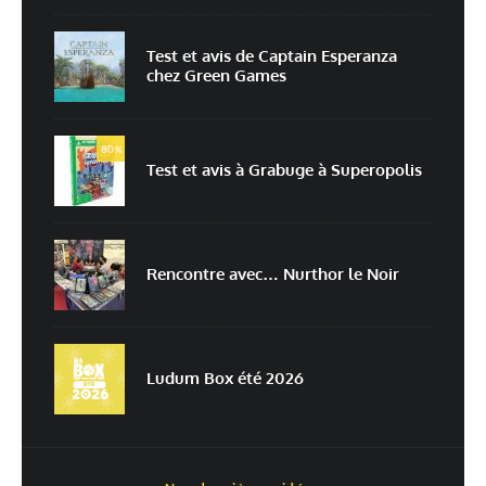
Test et avis de Captain Esperanza
chez Green Games
Enregistrer mon nom, mon e-mail et mon site dans le navigateur pour
mon prochain commentaire.
80
Prévenez-moi de tous les nouveaux commentaires par e-mail.
%
Test et avis à Grabuge à Superopolis
Prévenez-moi de tous les nouveaux articles par e-mail.
Rencontre avec… Nurthor le Noir
En savoir
plus sur la façon dont les données de vos commentaires sont
traitées
Ludum Box été 2026