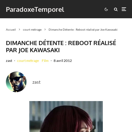
ParadoxeTemporel
Accueil
court métrage
Dimanche Détente : Reboot réalisé par Joe Kawasaki
DIMANCHE DÉTENTE : REBOOT RÉALISÉ
PAR JOE KAWASAKI
zast
·
court métrage
Film
·
8 avril 2012
zast