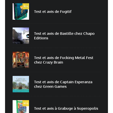
90
%
Test et avis de Fugitif
E-mail
*
Site web
Test et avis de Bastille chez Chapo
Editions
Enregistrer mon nom, mon e-mail et mon site dans le navigateur pour
mon prochain commentaire.
Prévenez-moi de tous les nouveaux commentaires par e-mail.
Test et avis de Fucking Metal Fest
chez Crazy Brain
Prévenez-moi de tous les nouveaux articles par e-mail.
Test et avis de Captain Esperanza
chez Green Games
En savoir
plus sur la façon dont les données de vos commentaires sont
80
%
traitées
Test et avis à Grabuge à Superopolis