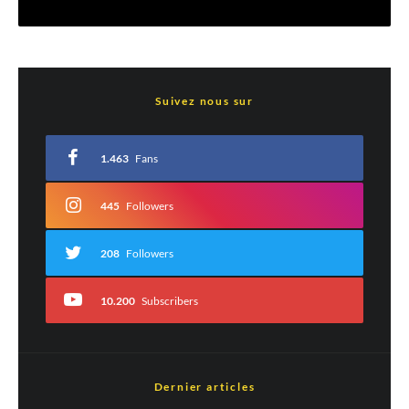
Laisser un commentaire
Suivez nous sur
Votre adresse e-mail ne sera pas publiée.
Les champs obligatoires sont indiqués
avec
*
1.463
Fans
Commentaire
*
445
Followers
208
Followers
10.200
Subscribers
Dernier articles
Nom
*