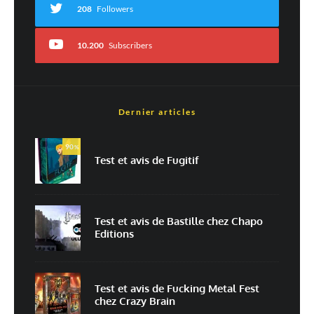
208
Followers
10.200
Subscribers
Dernier articles
Est-ce une évaluation?
Non
Oui
90
%
Test et avis de Fugitif
Nom
*
Test et avis de Bastille chez Chapo
Editions
E-mail
*
Site web
Test et avis de Fucking Metal Fest
chez Crazy Brain
Enregistrer mon nom, mon e-mail et mon site dans le navigateur pour