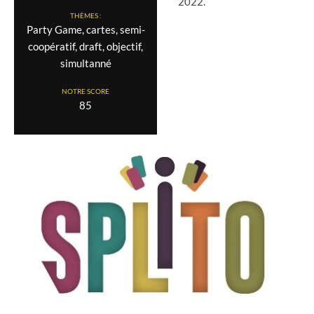
2022.
THÈMES :
Party Game, cartes, semi-
coopératif, draft, objectif,
simultanné
NOTRE SCORE
85