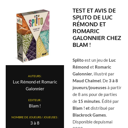
TEST ET AVIS DE
SPLITO DE LUC
RÉMOND ET
ROMARIC
GALONNIER CHEZ
BLAM !
Splito
est un jeu de
Luc
Rémond
et
Romaric
Galonnier
, illustré par
AUTEURS :
Maud
Chalmel
. De
3 à 8
Luc Rémond et Romaric
joueurs/joueuses
à partir
Galonnier
de 8 ans pour de parties
EDITEUR :
de
15 minutes
. Édité par
Blam !
Blam ! et
distribué par
Blackrock Games
.
NOMBRE DE JOUEURS / JOUEUSES :
Disponible depuismai
3 à 8