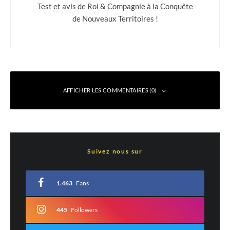
Test et avis de Roi & Compagnie à la Conquête
de Nouveaux Territoires !
AFFICHER LES COMMENTAIRES (0)
Laisser un commentaire
Suivez nous sur
Votre adresse e-mail ne sera pas publiée.
Les champs obligatoires sont indiqués
avec
*
1.463
Fans
Commentaire
*
445
Followers