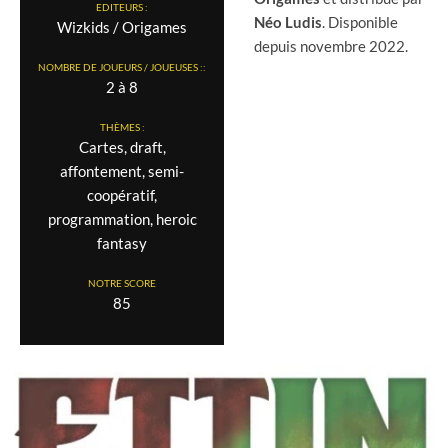
EDITEURS :
Néo
Ludis
. Disponible
Wizkids / Origames
depuis novembre 2022.
NOMBRE DE JOUEURS / JOUEUSES ::
2 à 8
THÈMES :
Cartes, draft,
affontement, semi-
coopératif,
programmation, heroic
fantasy
NOTRE SCORE
85