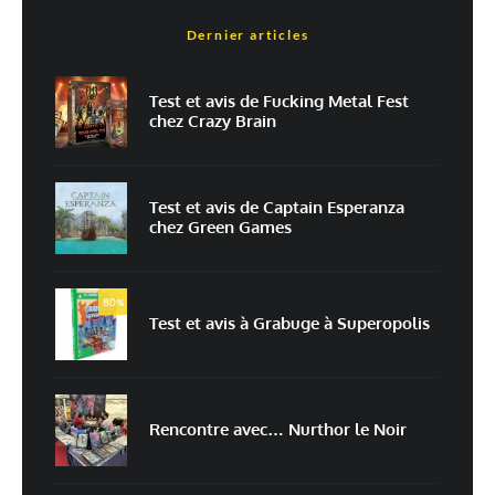
Dernier articles
Est-ce une évaluation?
Non
Oui
Test et avis de Fucking Metal Fest
chez Crazy Brain
Nom
*
Test et avis de Captain Esperanza
chez Green Games
E-mail
*
Site web
80
%
Test et avis à Grabuge à Superopolis
Enregistrer mon nom, mon e-mail et mon site dans le navigateur pour
mon prochain commentaire.
Prévenez-moi de tous les nouveaux commentaires par e-mail.
Rencontre avec… Nurthor le Noir
Prévenez-moi de tous les nouveaux articles par e-mail.