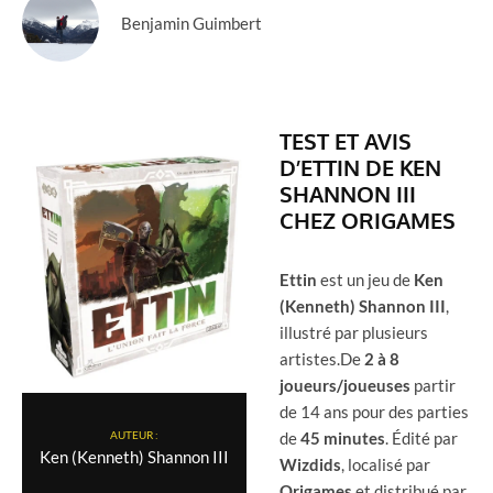
Benjamin Guimbert
TEST ET AVIS
D’ETTIN DE KEN
SHANNON III
CHEZ ORIGAMES
Ettin
est un jeu de
Ken
(Kenneth) Shannon III
,
illustré par plusieurs
artistes.De
2 à 8
joueurs/joueuses
partir
de 14 ans pour des parties
de
45 minutes
. Édité par
AUTEUR :
Ken (Kenneth) Shannon III
Wizdids
, localisé par
Origames
et distribué par