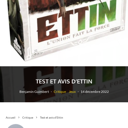
TEST ET AVIS D’ETTIN
Benjamin Guimbert
·
Critique
Jeux
·
14 décembre 2022
Accueil
Critique
Test et avis d’Ettin