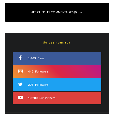
AFFICHER LES COMMENTAIRES (0)
Laisser un commentaire
Suivez nous sur
Votre adresse e-mail ne sera pas publiée.
Les champs obligatoires sont indiqués
avec
*
1.463
Fans
Commentaire
*
445
Followers
208
Followers
10.200
Subscribers