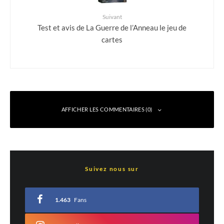
Suivant
Test et avis de La Guerre de l’Anneau le jeu de
cartes
AFFICHER LES COMMENTAIRES (0)
Laisser un commentaire
Suivez nous sur
Votre adresse e-mail ne sera pas publiée.
Les champs obligatoires sont indiqués
avec
*
1.463
Fans
Commentaire
*