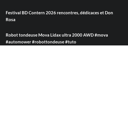
Festival BD Contern 2026 rencontres, dédicaces et Don
Rosa
Robot tondeuse Mova Lidax ultra 2000 AWD #mova
#automower #robottondeuse #tuto
Tuto Gemini Omni le Nano Banana de la vidéo IA Google
remix vidéo et avatar
Claude Opus 4.7 contre Copilot : quelle IA fait votre Excel
toute seule ?
Vinted impots 2026 faut il vraiment declarer ses ventes ?
(DAC7 expliqué simplement)