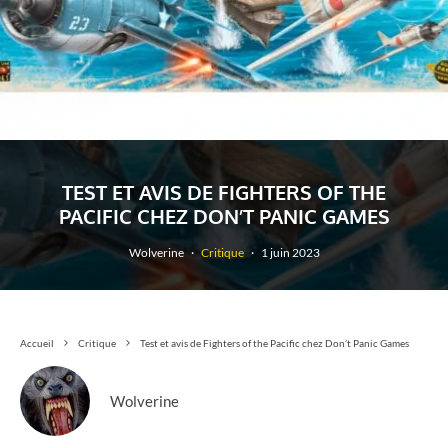
TEST ET AVIS DE FIGHTERS OF THE
PACIFIC CHEZ DON’T PANIC GAMES
Wolverine
·
Critique
·
1 juin 2023
Accueil
Critique
Test et avis de Fighters of the Pacific chez Don’t Panic Games
Wolverine