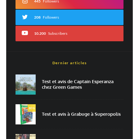
445
Followers
208
Followers
10.200
Subscribers
Dernier articles
Nom
*
Test et avis de Captain Esperanza
chez Green Games
E-mail
*
Site web
80
%
Test et avis à Grabuge à Superopolis
Enregistrer mon nom, mon e-mail et mon site dans le navigateur pour
mon prochain commentaire.
Prévenez-moi de tous les nouveaux commentaires par e-mail.