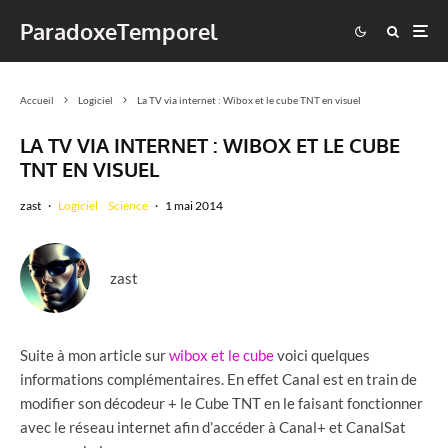
ParadoxeTemporel
Accueil
Logiciel
La TV via internet : Wibox et le cube TNT en visuel
LA TV VIA INTERNET : WIBOX ET LE CUBE
TNT EN VISUEL
zast
·
Logiciel
Science
·
1 mai 2014
zast
Suite à mon article sur
wibox et le cube
voici quelques
informations complémentaires. En effet Canal est en train de
modifier son décodeur + le Cube TNT en le faisant fonctionner
avec le réseau internet afin d’accéder à Canal+ et CanalSat