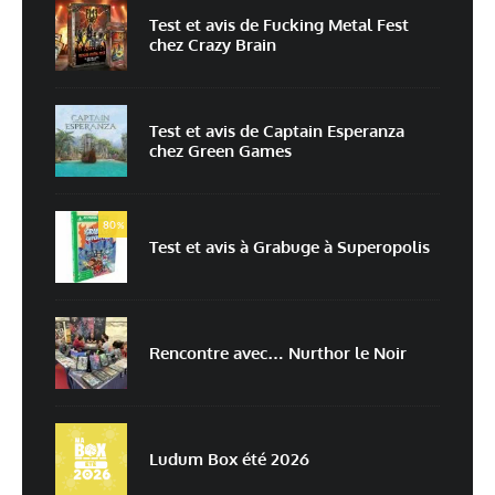
Test et avis de Fucking Metal Fest
chez Crazy Brain
Test et avis de Captain Esperanza
chez Green Games
Nom
*
80
%
Test et avis à Grabuge à Superopolis
E-mail
*
Site web
Rencontre avec… Nurthor le Noir
Enregistrer mon nom, mon e-mail et mon site dans le navigateur pour
mon prochain commentaire.
Ludum Box été 2026
Prévenez-moi de tous les nouveaux commentaires par e-mail.