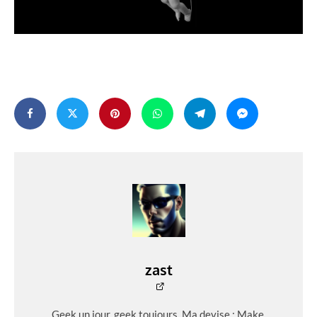
zast
Geek un jour, geek toujours. Ma devise : Make,