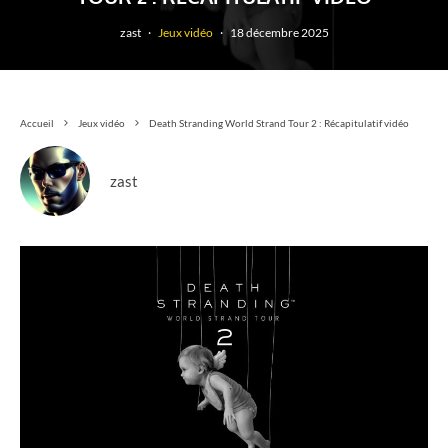
zast
·
Jeux vidéo
·
18 décembre 2025
Accueil
Jeux vidéo
Death Stranding World Strand Tour 2 : Récapitulatif vidéo
zast