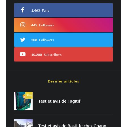
avec
*
1.463
Fans
Commentaire
*
445
Followers
208
Followers
10.200
Subscribers
Dernier articles
Nom
*
90
%
Test et avis de Fugitif
E-mail
*
Site web
Test et avis de Bastille chez Chapo