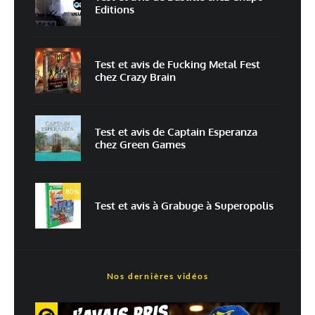
Editions
Enregistrer mon nom, mon e-mail et mon site dans le navigateur pour
mon prochain commentaire.
Prévenez-moi de tous les nouveaux commentaires par e-mail.
Test et avis de Fucking Metal Fest
chez Crazy Brain
Prévenez-moi de tous les nouveaux articles par e-mail.
Test et avis de Captain Esperanza
chez Green Games
En savoir
plus sur la façon dont les données de vos commentaires sont
80
%
traitées
Test et avis à Grabuge à Superopolis
Nos dernières vidéos